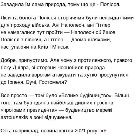
Завадила їм сама природа, тому що це - Полісся.
Ліси та болота Полісся сторіччями були непридатними
для проходу війська. Ані Наполеон, ані Гітлер
не намагалися тут пройти — Наполеон обійшов
Полісся з півночі, а Гітлер — двома шляхами,
наступаючи на Київ і Мінськ.
Добре, припустимо. Але чому з протилежного, правого
боку Дніпра, зі сторони Чорнобиля природа
не завадила ворогам атакувати та хутко просунутися
до Ірпеня, Бучі, Гостомеля?
Все просто — там було «Велике будівництво». Більш
того, там був один з найбільш дивних проєктів
«програми президента» — будівництво мережі
автошляхів в зоні відчуження.
Ось, наприклад, новина квітня 2021 року: «
У