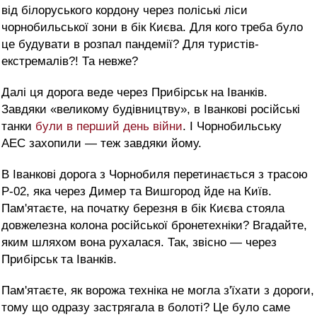
від білоруського кордону через поліські ліси
чорнобильської зони в бік Києва. Для кого треба було
це будувати в розпал пандемії? Для туристів-
екстремалів?! Та невже?
Далі ця дорога веде через Прибірськ на Іванків.
Завдяки «великому будівництву», в Іванкові російські
танки
були в перший день війни
. І Чорнобильську
АЕС захопили — теж завдяки йому.
В Іванкові дорога з Чорнобиля перетинається з трасою
Р-02, яка через Димер та Вишгород йде на Київ.
Пам'ятаєте, на початку березня в бік Києва стояла
довжелезна колона російської бронетехніки? Вгадайте,
яким шляхом вона рухалася. Так, звісно — через
Прибірськ та Іванків.
Пам'ятаєте, як ворожа техніка не могла з'їхати з дороги,
тому що одразу застрягала в болоті? Це було саме