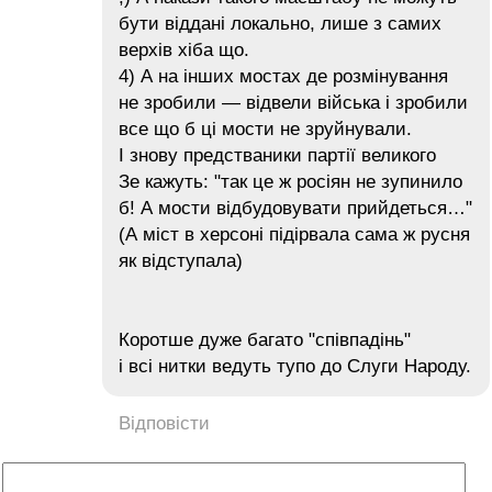
бути віддані локально, лише з самих
верхів хіба що.
4) А на інших мостах де розмінування
не зробили — відвели війська і зробили
все що б ці мости не зруйнували.
І знову предстваники партії великого
Зе кажуть: "так це ж росіян не зупинило
б! А мости відбудовувати прийдеться…"
(А міст в херсоні підірвала сама ж русня
як відступала)
Коротше дуже багато "співпадінь"
і всі нитки ведуть тупо до Слуги Народу.
Відповісти