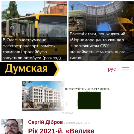
Ракетні атаки, пошкоджений
В Одесі знеструмлено
«Чорноморець» та скандал
електротранспорт: замість
із полковником СБУ:
трамваїв і тролейбусів
що найчастіше читали цього
запустили автобуси (розклад)
тижня
рус
Реклама
Сергій Дібров
/ 8 июня 2022, 23:27
Рік 2021-й. «Велике