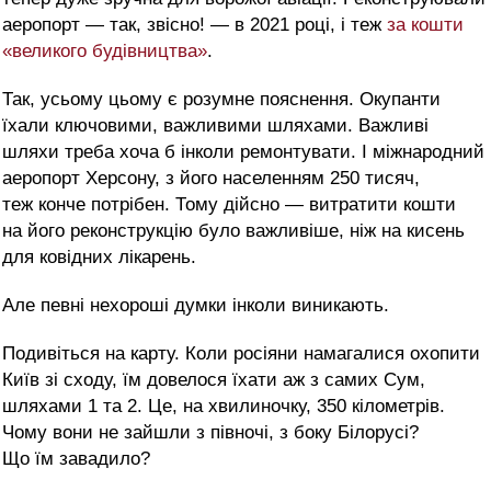
аеропорт — так, звісно! — в 2021 році, і теж
за кошти
«великого будівництва»
.
Так, усьому цьому є розумне пояснення. Окупанти
їхали ключовими, важливими шляхами. Важливі
шляхи треба хоча б інколи ремонтувати. І міжнародний
аеропорт Херсону, з його населенням 250 тисяч,
теж конче потрібен. Тому дійсно — витратити кошти
на його реконструкцію було важливіше, ніж на кисень
для ковідних лікарень.
Але певні нехороші думки інколи виникають.
Подивіться на карту. Коли росіяни намагалися охопити
Київ зі сходу, їм довелося їхати аж з самих Сум,
шляхами 1 та 2. Це, на хвилиночку, 350 кілометрів.
Чому вони не зайшли з півночі, з боку Білорусі?
Що їм завадило?