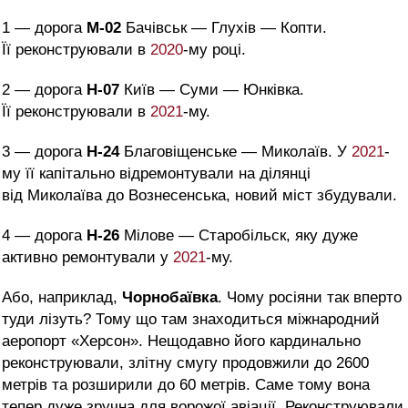
1
—
дорога
М-02
Бачівськ — Глухів — Копти.
Її реконструювали в
2020
-му році.
2
—
дорога
Н-07
Київ — Суми — Юнківка.
Її реконструювали в
2021
-му.
3
—
дорога
Н-24
Благовіщенське — Миколаїв. У
2021
-
му її капітально відремонтували на ділянці
від Миколаїва до Вознесенська, новий міст збудували.
4
—
дорога
Н-26
Мілове — Старобільск, яку дуже
активно ремонтували у
2021
-му.
Або, наприклад,
Чорнобаївка
. Чому росіяни так вперто
туди лізуть? Тому що там знаходиться міжнародний
аеропорт «Херсон». Нещодавно його кардинально
реконструювали, злітну смугу продовжили до 2600
метрів та розширили до 60 метрів. Саме тому вона
тепер дуже зручна для ворожої авіації. Реконструювали