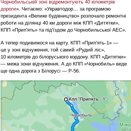
Чорнобильській зоні відремонтують 40
кілометрів
дороги
». Читаємо: «Укравтодор… за програмою
президента «Велике будівництво» розпочало ремонтні
роботи на ділянці 40 км дороги між КПП «Дитятки»,
КПП «Прип'ять» та під'їздом до Чорнобильської АЕС».
А тепер подивимося на карту. КПП «Прип'ять-1» —
це у зоні відчуження, той самий «Рудий ліс»,
10 кілометрів до білоруського кордону. КПП «Дитятки»
— межа зони відчуження. А до КПП «Чорнобиль» веде
ще одна дорога з Білорусі — Р-56.