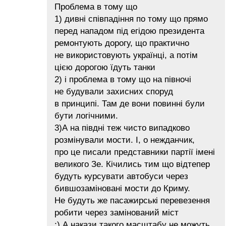
Проблема в тому що
1) дивні співпадіння по тому що прямо
перед нападом під егідою президента
ремонтують дорогу, що практично
не використовують українці, а потім
цією дорогою їдуть танки
2) і проблема в тому що на півночі
не будували захисних споруд
в принципі. Там де вони повинні були
бути логічними.
3)А на півдні теж чисто випадково
розмінували мости. І, о нежданчик,
про це писали представники партії імені
великого Зе. Кічились тим що відтепер
будуть курсувати автобуси через
бившозаміновані мости до Криму.
Не будуть же пасажирські перевезення
робити через замінований міст
;) А накази такого масштабу не можуть