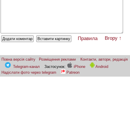
Вгору ↑
Правила
Повна версія сайту
Розміщення реклами
Контакти, автори, редакція
Telegram-канал
Застосунок:
iPhone
Android
Надіслати фото через telegram
Patreon