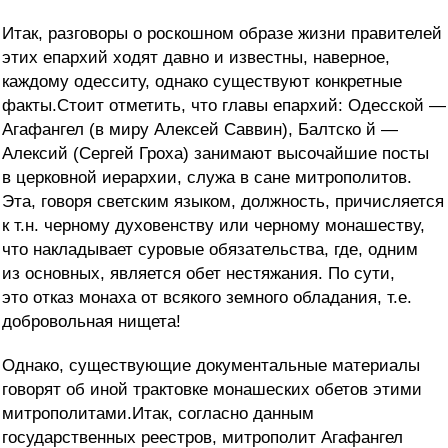
Итак, разговоры о роскошном образе жизни правителей
этих епархий ходят давно и известны, наверное,
каждому одесситу, однако существуют конкретные
факты.Стоит отметить, что главы епархий: Одесской —
Агафангел (в миру Алексей Саввин), Балтско й
—
Алексий (Сергей Гроха) занимают высочайшие посты
в церковной иерархии, служа в сане митрополитов.
Эта, говоря светским языком, должность, причисляется
к т.н. черному духовенству или черному монашеству,
что накладывает суровые обязательства, где, одним
из основных, является обет нестяжания. По сути,
это отказ монаха от всякого земного обладания, т.е.
добровольная нищета!
Однако, существующие документальные материалы
говорят об иной трактовке монашеских обетов этими
митрополитами.Итак, согласно данным
государственных реестров, митрополит Агафангел