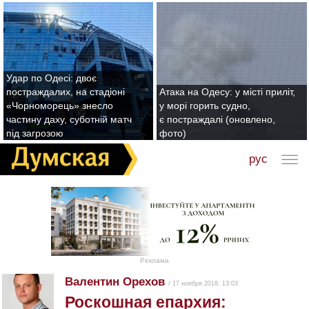
Удар по Одесі: двоє
постраждалих, на стадіоні
Атака на Одесу: у місті приліт,
«Чорноморець» знесло
у морі горить судно,
частину даху, суботній матч
є постраждалі (оновлено,
під загрозою
фото)
рус
Реклама
Валентин Орехов
/ 17 ноября 2018, 13:03
Роскошная епархия: