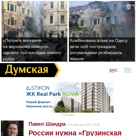
«Полум'я вирувало
Комбінована атака на Одесу:
на верхньому поверсі»:
вісім осіб постраждали,
одесити про наслідки нічного
рятувальники розбирають
удару
завали
рус
Реклама
Павел Шандра
/ 12 февраля 2025, 22:50
России нужна «Грузинская