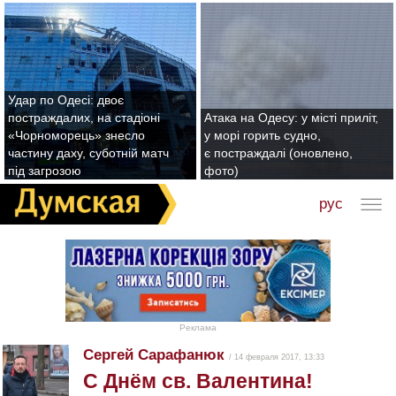
Удар по Одесі: двоє
постраждалих, на стадіоні
Атака на Одесу: у місті приліт,
«Чорноморець» знесло
у морі горить судно,
частину даху, суботній матч
є постраждалі (оновлено,
під загрозою
фото)
рус
Реклама
Сергей Сарафанюк
/ 14 февраля 2017, 13:33
С Днём св. Валентина!