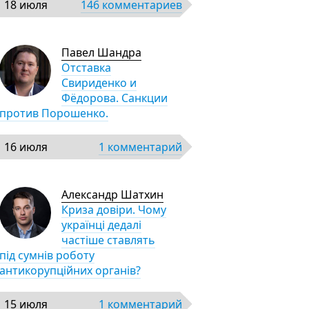
18 июля
146 комментариев
Павел Шандра
Отставка
Свириденко и
Фёдорова. Санкции
против Порошенко.
16 июля
1 комментарий
Александр Шатхин
Криза довіри. Чому
українці дедалі
частіше ставлять
під сумнів роботу
антикорупційних органів?
15 июля
1 комментарий