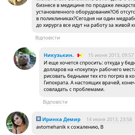
бизнесе в медицине по продаже лекарст
установленного оборудования?Об отсут
в поликлиниках?Сегодня ни один медрабо
до хирурга все идут на работу за живой 
Відповісти
Никузькин.
15 июня 2013, 09:57
И еще хочется спросить: откуда у бе
долларов на «покупку» рабочего мест
рисовать бедными тех кто погряз в к
Гипократа. А настоящих врачей, коне
совладать с проблемами.
Відповісти
Иринка Демир
14 июня 2013, 23:58
avtomehanik к сожалению, В