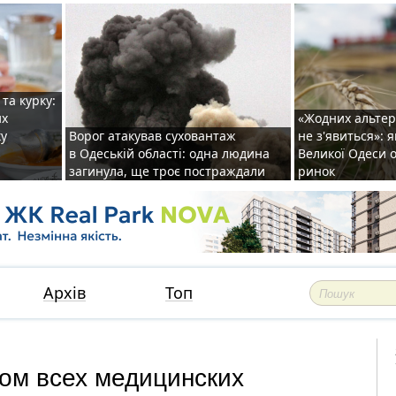
та курку:
их
«Жодних альте
ку
Ворог атакував суховантаж
не з'явиться»: 
в Одеській області: одна людина
Великої Одеси
загинула, ще троє постраждали
ринок
Архів
Топ
ом всех медицинских