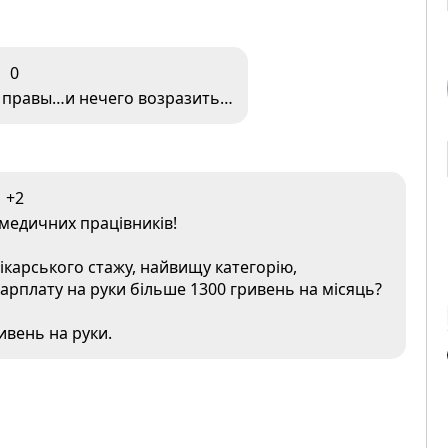
0
о правы…и нечего возразить…
+2
х медичних працівників!
 лікарського стажу, найвищу категорію,
зарплату на руки більше 1300 гривень на місяць?
ивень на руки.