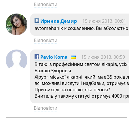
Відповісти
Иринка Демир
15 июня 2013, 00:01
avtomehanik к сожалению, Вы абсолютн
Відповісти
Pavlo Koma
15 июня 2013, 00:59
Вітаю із професійним святом лікарів, усі
Бажаю Здоров'я.
Хірург міської лікарні, який має 35 років
всі можливі вислуги і надбавки, отримує 
При виході на пенсію, яка пенсія?
Вчитель у такому статусі отримує 4000 гр
Відповісти