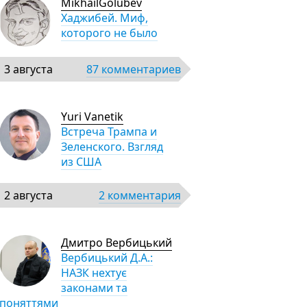
MikhailGolubev
Хаджибей. Миф,
которого не было
3 августа
87 комментариев
Yuri Vanetik
Встреча Трампа и
Зеленского. Взгляд
из США
2 августа
2 комментария
Дмитро Вербицький
Вербицький Д.А.:
НАЗК нехтує
законами та
поняттями