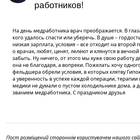
работников!
На день медработника врач преображается. В глаза
кого удалось спасти или уберечь. В душе – гордост
низкая зарплата, условия – все отходит на второй 
о врачах, любят, ценят, лелеют и клянутся в вечн
забыть. Ну ничего, от этого мы хуже свою работу д
она не благодаря, а вопреки. Пожелать хочу одног
фельдшера обрели условия, в которых клятву Гипок
а уверенность в успехе каждой операции, терапии 
медики не думали о пустом холодильнике дома, а 
званием медработника. С праздником друзья
Пост розміщений стороннім користувачем нашого сайту