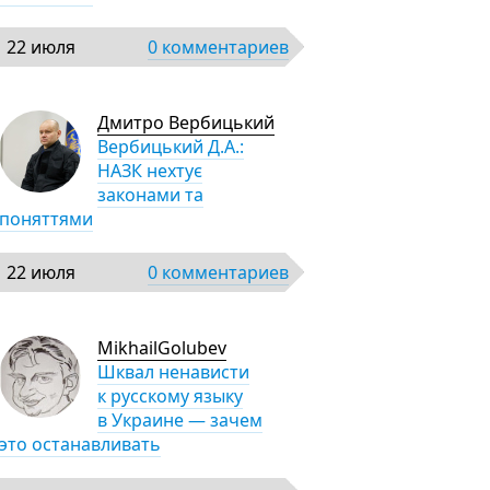
22 июля
0 комментариев
Дмитро Вербицький
Вербицький Д.А.:
НАЗК нехтує
законами та
поняттями
22 июля
0 комментариев
MikhailGolubev
Шквал ненависти
к русскому языку
в Украине — зачем
это останавливать