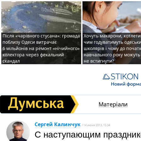
Після «чарівного стусана»: громада
Хочуть макарони, котлети 
поблизу Одеси витрачає
чим годуватимуть одеськ
6 мільйонів на ремонт «нічийного»
школярів і чому до почат
колектора через фекальний
навчального року можуть
скандал
не встигнути?
Матеріали
Сергей Калинчук
/ 14 июня 2013, 15:34
С наступающим праздник