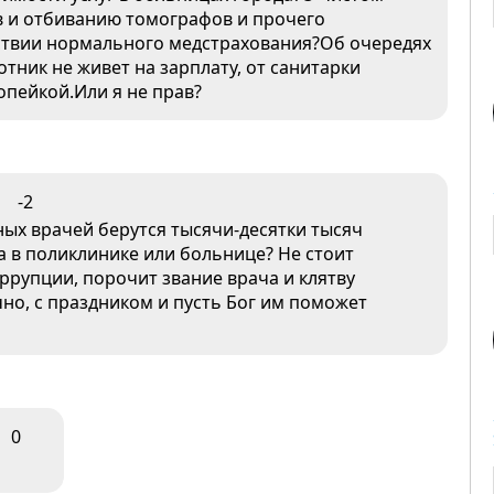
в и отбиванию томографов и прочего
ствии нормального медстрахования?Об очередях
тник не живет на зарплату, от санитарки
копейкой.Или я не прав?
-2
дных врачей берутся тысячи-десятки тысяч
а в поликлинике или больнице? Не стоит
оррупции, порочит звание врача и клятву
чно, с праздником и пусть Бог им поможет
0