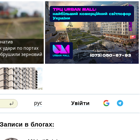
рнатив
як удари по портах
 обрушили зерновий
рус
Увійти
Записи в блогах: