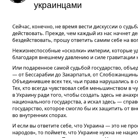
украинцами
Сейчас, конечно, не время вести дискуссии о судь
действовать. Прежде, чем каждый из нас начнет де
бездействовать, прошу ответить самим себе на воп
Нежизнеспособные «осколки» империи, которые у
благодаря внешнему давлению и силе гравитации 
Или подаренное самой судьбой государство, объе
— от Бессарабии до Закарпатья, от Слобожанщины 
Объединившее всех тех, чьи права нарушались в с
Тех, кто всегда чувствовал себя меньшинством в чу
в Украину ради того, чтобы создать здесь не анах
национального государства, а искал здесь — спра
государство, которое смогло бы их защитить от в
во внутренних спорах.
И если вы ответите себе, что Украина — это не про
народов», то поймете, что Украине нужна не нацио