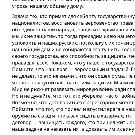
угрозы нашему общему дому».
Задача тех, кто примет для себя эту государствен
националистов, восстановить верховенство права 
объединяет наши народы), защитить крымчан и их 
мы их не защитим, то тогда предадим идею нашего
успокоить и наших русских, поскольку с их точки 
наш общий дом и не собираются его тушить. Толь
своего государства, его способность защищать, ч
права для всех. Покажем, что у нашего государства
Помните, что наш враг — вероломный и подлый. Есл
не делает, то это не значит, что он сошел с ума. Не
что кто-то другой нас спасет или защитит. Мы мож
Мир не рискнет развязать мировую войну ради сп
Но и не думайте, что тот, кто убережет нас от вой
Возможно, что договориться с агрессором сможет 
Поймите, что тот, кто привел и впустил врага в на
оружие на склад и приказал сидеть в казармах, то
договор — защищать каждого, кто пришел жить с н
наша задача не наказать их, а доказать им их ви