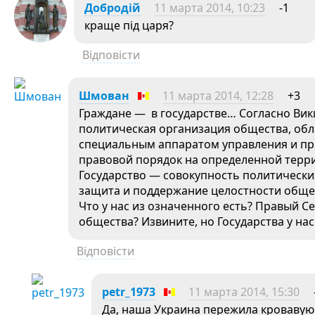
Добродій
11 марта 2014, 10:23
-1
краще під царя?
Відповісти
Шмован
11 марта 2014, 12:28
+3
Граждане — в государстве… Согласно Вики
политическая организация общества, об
специальным аппаратом управления и пр
правовой порядок на определенной терр
Государство — совокупность политически
защита и поддержание целостности обще
Что у нас из означенного есть? Правый С
общества? Извините, но Государства у нас
Відповісти
petr_1973
11 марта 2014, 15:30
Да, наша Украина пережила кровавую