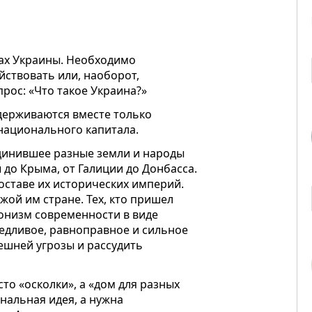
бах Украины. Необходимо
йствовать или, наоборот,
рос: «Что такое Украина?»
держиваются вместе только
национального капитала.
динившее разные земли и народы
до Крыма, от Галиции до Донбасса.
оставе их исторических империй.
жой им стране. Тех, кто пришел
ронизм современности в виде
ведливое, равноправное и сильное
нешней угрозы и рассудить
сто «осколки», а «дом для разных
нальная идея, а нужна