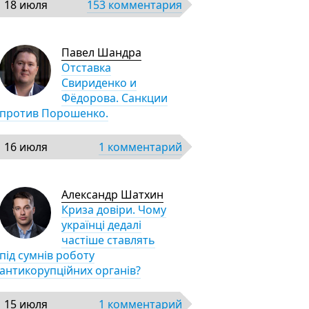
18 июля
153 комментария
Павел Шандра
Отставка
Свириденко и
Фёдорова. Санкции
против Порошенко.
16 июля
1 комментарий
Александр Шатхин
Криза довіри. Чому
українці дедалі
частіше ставлять
під сумнів роботу
антикорупційних органів?
15 июля
1 комментарий