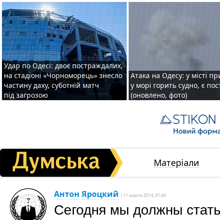
Удар по Одесі: двоє постраждалих,
на стадіоні «Чорноморець» знесло
Атака на Одесу: у місті пр
частину даху, суботній матч
у морі горить судно, є по
під загрозою
(оновлено, фото)
Матеріали
Антон Яроцкий
/ 11 марта 2014, 01:40
Сегодня мы должны стать