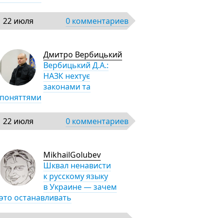
22 июля
0 комментариев
Дмитро Вербицький
Вербицький Д.А.:
НАЗК нехтує
законами та
поняттями
22 июля
0 комментариев
MikhailGolubev
Шквал ненависти
к русскому языку
в Украине — зачем
это останавливать