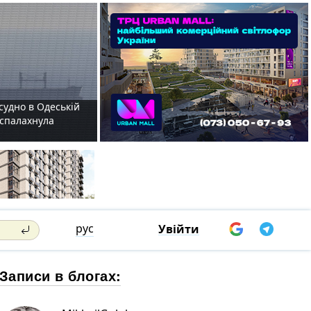
судно в Одеській
і спалахнула
рус
Увійти
Записи в блогах: