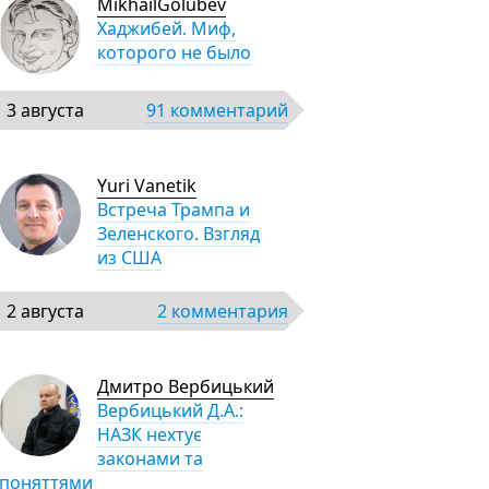
MikhailGolubev
Хаджибей. Миф,
которого не было
3 августа
91 комментарий
Yuri Vanetik
Встреча Трампа и
Зеленского. Взгляд
из США
2 августа
2 комментария
Дмитро Вербицький
Вербицький Д.А.:
НАЗК нехтує
законами та
поняттями