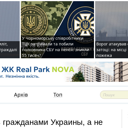
У Чорноморську співробітники
иліт,
ТЦК затримали та побили
Ворог атакував 
страждалі
полковника СБУ на пенсії: зникли
затоці: на місц
55 тисяч?
пожежа
Архів
Топ
 гражданами Украины, а не