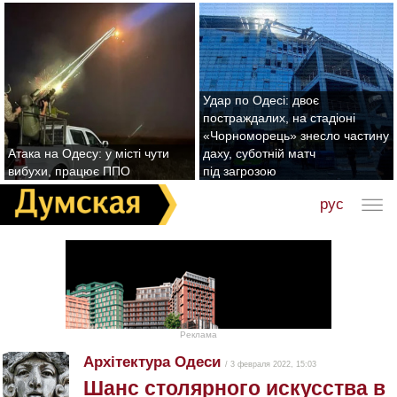
Удар по Одесі: двоє
постраждалих, на стадіоні
«Чорноморець» знесло частину
Атака на Одесу: у місті чути
даху, суботній матч
вибухи, працює ППО
під загрозою
рус
Реклама
Архітектура Одеси
/ 3 февраля 2022, 15:03
Шанс столярного искусства в