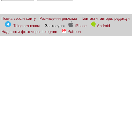
Повна версія сайту
Розміщення реклами
Контакти, автори, редакція
Telegram-канал
Застосунок:
iPhone
Android
Надіслати фото через telegram
Patreon