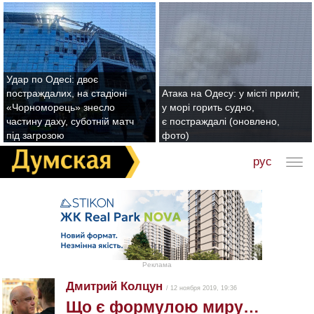
Удар по Одесі: двоє
постраждалих, на стадіоні
Атака на Одесу: у місті приліт,
«Чорноморець» знесло
у морі горить судно,
частину даху, суботній матч
є постраждалі (оновлено,
під загрозою
фото)
рус
Реклама
Дмитрий Колцун
/ 12 ноября 2019, 19:36
Що є формулою миру…