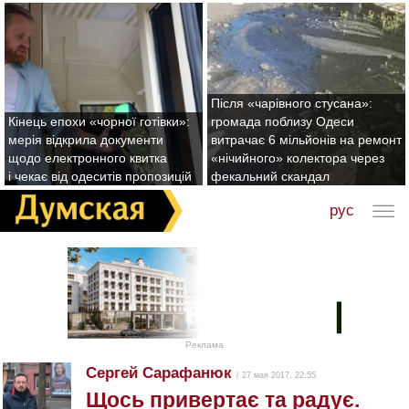
Після «чарівного стусана»:
Кінець епохи «чорної готівки»:
громада поблизу Одеси
мерія відкрила документи
витрачає 6 мільйонів на ремонт
щодо електронного квитка
«нічийного» колектора через
і чекає від одеситів пропозицій
фекальний скандал
рус
Реклама
Сергей Сарафанюк
/ 27 мая 2017, 22:55
Щось привертає та радує.