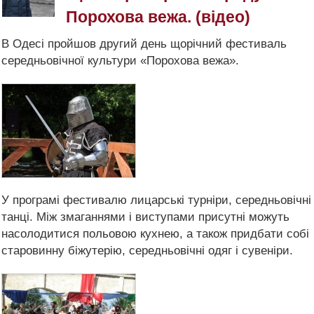
Порохова вежа. (відео)
В Одесі пройшов другий день щорічний фестиваль
середньовічної культури «Порохова вежа».
У програмі фестивалю лицарські турніри, середньовічні
танці. Між змаганнями і виступами присутні можуть
насолодитися польовою кухнею, а також придбати собі
старовинну біжутерію, середньовічні одяг і сувеніри.