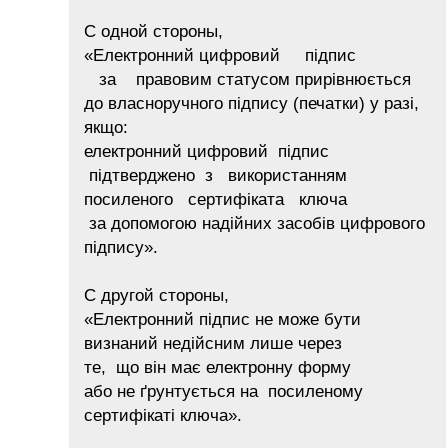
С одной стороны,
«Електронний цифровий підпис
за правовим статусом прирівнюється
до власноручного підпису (печатки) у разі,
якщо:
електронний цифровий підпис
підтверджено з використанням
посиленого сертифіката ключа
за допомогою надійних засобів цифрового
підпису».
С другой стороны,
«Електронний підпис не може бути
визнаний недійсним лише через
те, що він має електронну форму
або не ґрунтується на посиленому
сертифікаті ключа».