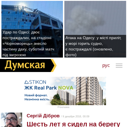
Удар по Одесі: двоє
постраждалих, на стадіоні
Атака на Одесу: у місті приліт,
«Чорноморець» знесло
у морі горить судно,
частину даху, суботній матч
є постраждалі (оновлено,
під загрозою
фото)
рус
Реклама
Сергій Дібров
/ 9 декабря 2016, 00:09
Шесть лет я сидел на берегу