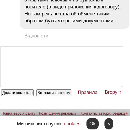
носителе (в виде приложения к договору).
Но там речь не шла об обмене таким
образом бухгалтерскими документами.
Відповісти
Вгору ↑
Правила
Повна версія сайту
Розміщення реклами
Контакти, автори, редакція
Telegram-канал
Застосунок:
iPhone
Android
Ми використовуємо
cookies
Ok
×
Надіслати фото через telegram
Patreon