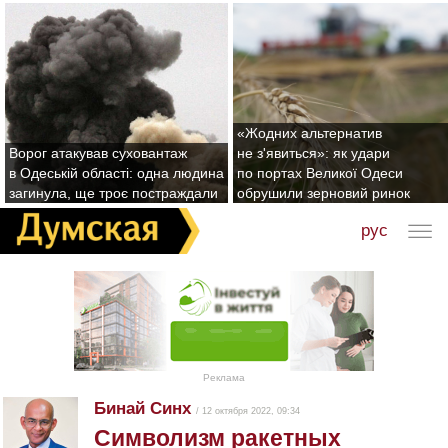
«Жодних альтернатив
Ворог атакував суховантаж
не з'явиться»: як удари
в Одеській області: одна людина
по портах Великої Одеси
загинула, ще троє постраждали
обрушили зерновий ринок
рус
Реклама
Бинай Синх
/ 12 октября 2022, 09:34
Символизм ракетных