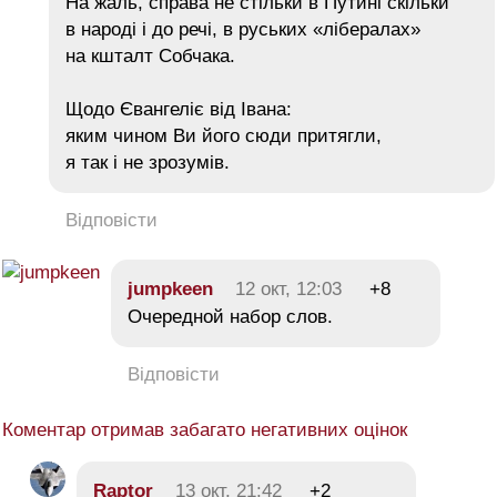
На жаль, справа не стільки в Путині скільки
в народі і до речі, в руських «лібералах»
на кшталт Собчака.
Щодо Євангеліє від Івана:
яким чином Ви його сюди притягли,
я так і не зрозумів.
Відповісти
jumpkeen
12 окт, 12:03
+8
Очередной набор слов.
Відповісти
Коментар отримав забагато негативних оцінок
Raptor
13 окт, 21:42
+2