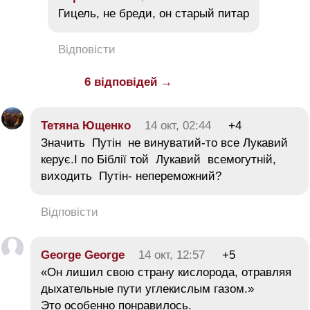
Гицель, не бреди, он старый питар
Відповісти
6 відповідей →
Тетяна Ющенко
14 окт, 02:44
+4
Значить Путін не винуватий-то все Лукавий
керує.І по Біблії той Лукавий всемогутній,
виходить Путін- непереможний?
Відповісти
George George
14 окт, 12:57
+5
«Он лишил свою страну кислорода, отравляя
дыхательные пути углекислым газом.»
Это особенно понравилось.