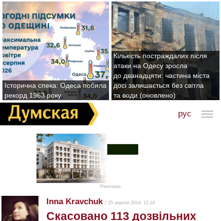
Кількість постраждалих після
атаки на Одесу зросла
до дванадцяти: частина міста
Історична спека: Одеса побила
досі залишається без світла
рекорд 1963 року
та води (оновлено)
рус
Реклама
Inna Kravchuk
/ 25 апреля 2014, 12:16
Скасовано 113 дозвільних