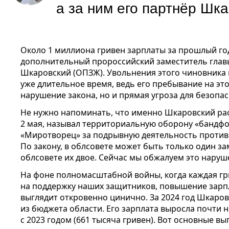
а за ним его партнёр Шка
Около 1 миллиона гривен зарплаты за прошлый го
дополнительный пророссийский заместитель глав
Шкаровский (ОПЗЖ). Увольнения этого чиновника
уже длительное время, ведь его пребывание на эт
нарушение закона, но и прямая угроза для безопас
Не нужно напоминать, что именно Шкаровский ра
2 мая, называл территориальную оборону «бандф
«Миротворец» за подрывную деятельность против
По закону, в облсовете может быть только один за
облсовете их двое. Сейчас мы обжалуем это наруше
На фоне полномасштабной войны, когда каждая г
на поддержку наших защитников, повышение зарп
выглядит откровенно цинично. За 2024 год Шкаров
из бюджета области. Его зарплата выросла почти 
с 2023 годом (661 тысяча гривен). Вот основные вы