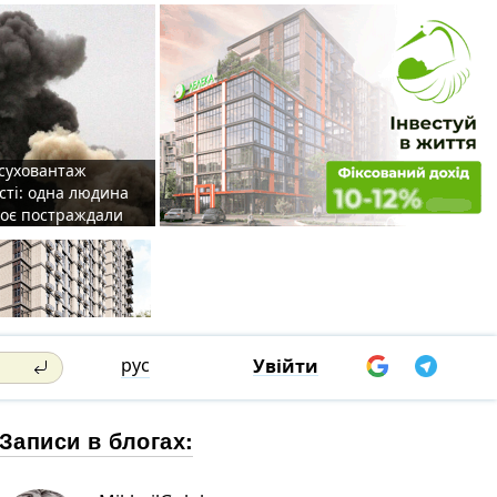
 суховантаж
сті: одна людина
роє постраждали
рус
Увійти
Записи в блогах: