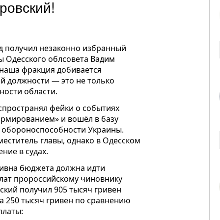
ровский!
д получил незаконно избранный
ы Одесского облсовета Вадим
 наша фракция добивается
ой должности — это не только
ности области.
спространял фейки о событиях
ормированием» и вошёл в базу
 обороноспособности Украины.
меститель главы, однако в Одесском
ние в судах.
ривна бюджета должна идти
лат пророссийскому чиновнику
ский получил 905 тысяч гривен
на 250 тысяч гривен по сравнению
платы: