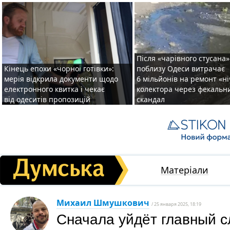
Після «чарівного стусана»
Кінець епохи «чорної готівки»:
поблизу Одеси витрачає
мерія відкрила документи щодо
6 мільйонів на ремонт «н
електронного квитка і чекає
колектора через фекальн
від одеситів пропозицій
скандал
Матеріали
Михаил Шмушкович
/ 25 января 2025, 18:19
Сначала уйдёт главный сл