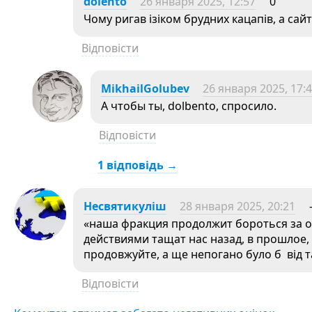
dolento
26 января 2025, 12:57
0
Чому ригав ізіком брудних кацапів, а сай
Відповісти
MikhailGolubev
26 января 2025, 17:
А чтобы ты, dolbento, спросило.
Відповісти
1 відповідь →
Несвятикуліш
28 января 2025, 20:21
«наша фракция продолжит бороться за о
действиями тащат нас назад, в прошлое,
продовжуйте, а ще непогано було б від та
Відповісти