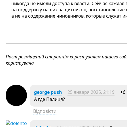
никогда не имели доступа к власти. Сейчас каждая
на поддержку наших защитников, восстановление 
а не на содержание чиновников, которые служат и
Пост розміщений стороннім користувачем нашого сайту
користувача
george push
25 января 2025, 21:19
+6
А где Палиця?
Відповісти