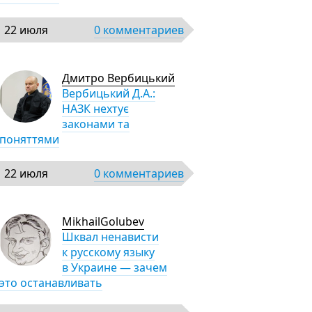
22 июля
0 комментариев
Дмитро Вербицький
Вербицький Д.А.:
НАЗК нехтує
законами та
поняттями
22 июля
0 комментариев
MikhailGolubev
Шквал ненависти
к русскому языку
в Украине — зачем
это останавливать