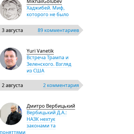
MikhailGolubev
Хаджибей. Миф,
которого не было
3 августа
89 комментариев
Yuri Vanetik
Встреча Трампа и
Зеленского. Взгляд
из США
2 августа
2 комментария
Дмитро Вербицький
Вербицький Д.А.:
НАЗК нехтує
законами та
поняттями