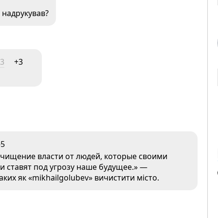
т надрукував?
43
+3
-5
чищение власти от людей, которые своими
 и ставят под угрозу наше будущее.» —
ких як «mikhailgolubev» вичистити місто.