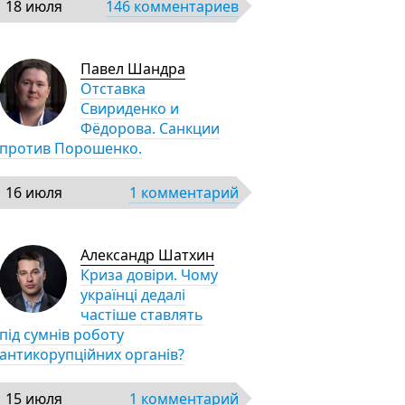
18 июля
146 комментариев
Павел Шандра
Отставка
Свириденко и
Фёдорова. Санкции
против Порошенко.
16 июля
1 комментарий
Александр Шатхин
Криза довіри. Чому
українці дедалі
частіше ставлять
під сумнів роботу
антикорупційних органів?
15 июля
1 комментарий