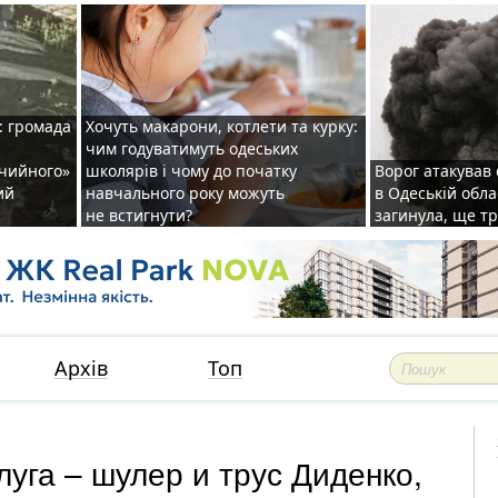
: громада
Хочуть макарони, котлети та курку:
чим годуватимуть одеських
ічийного»
школярів і чому до початку
Ворог атакував
ий
навчального року можуть
в Одеській обла
не встигнути?
загинула, ще т
Архів
Топ
уга – шулер и трус Диденко,