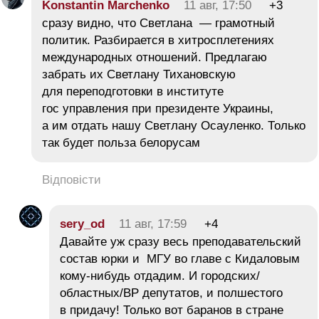
Konstantin Marchenko
11 авг, 17:50
+3
сразу видно, что Светлана — грамотный
политик. Разбирается в хитросплетениях
международных отношений. Предлагаю
забрать их Светлану Тихановскую
для переподготовки в институте
гос управления при президенте Украины,
а им отдать нашу Светлану Осауленко. Только
так будет польза белорусам
Відповісти
sery_od
11 авг, 17:59
+4
Давайте уж сразу весь преподавательский
состав юрки и МГУ во главе с Кидаловым
кому-нибудь отдадим. И городских/
областных/ВР депутатов, и полшестого
в придачу! Только вот баранов в стране