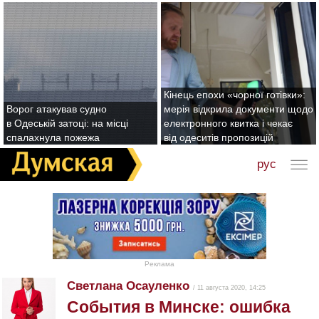
Кінець епохи «чорної готівки»:
Ворог атакував судно
мерія відкрила документи щодо
в Одеській затоці: на місці
електронного квитка і чекає
спалахнула пожежа
від одеситів пропозицій
рус
Реклама
Cветлана Осауленко
/ 11 августа 2020, 14:25
События в Минске: ошибка