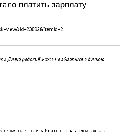
тало платить зарплату
sk=view&id=23892&Itemid=2
. Думка редакції може не збігатися з думкою
жения одессы и забрать его за долги.так как