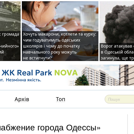
: громада
Хочуть макарони, котлети та курку:
чим годуватимуть одеських
ічийного»
школярів і чому до початку
Ворог атакував
ий
навчального року можуть
в Одеській обла
не встигнути?
загинула, ще т
Архів
Топ
набжение города Одессы»