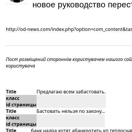
новое руководство перес
http://od-news.com/index.php?option=com_content&ta
Пост розміщений стороннім користувачем нашого сайту
користувача
Title
Предлагаю всем забастовать.
класс
id страницы
Title
Бастовать нельзя по закону...
класс
id страницы
Title
банк надра хотят абанкротить кп теплоснаб