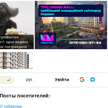
 суховантаж
сті: одна людина
роє постраждали
рус
Увійти
Посты посетителей:
О забвении