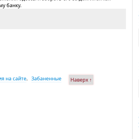
му банку.
я на сайте
.
Забаненные
Наверх ↑