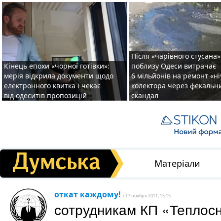
Після «чарівного стусана»
Кінець епохи «чорної готівки»:
поблизу Одеси витрачає
мерія відкрила документи щодо
6 мільйонів на ремонт «н
електронного квитка і чекає
колектора через фекальн
від одеситів пропозицій
скандал
Матеріали
откат каждому!
/ 17 ноября 2011, 15:15
сотрудникам КП «Теплос