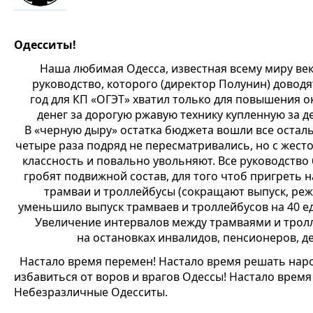
Одесситы
!
Наша любимая Одесса, известная всему миру ве
руководство, которого (директор Полунин) доводя
год для КП «ОГЭТ» хватил только для повышения 
денег за дорогую ржавую технику купленную за д
В «черную дыру» остатка бюджета вошли все оста
четыре раза подряд не пересматривались, но c жес
классность и повально увольняют. Все руководство 
гробят подвижной состав, для того чтоб пригреть 
трамваи и троллейбусы (сокращают выпуск, режу
уменьшило выпуск трамваев и троллейбусов на 40 е
Увеличение интервалов между трамваями и тролл
на остановках инвалидов, пенсионеров, д
Настало время перемен! Настало время решать наро
избавиться от воров и врагов Одессы! Настало время
Небезразличные Одесситы.