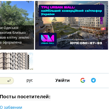
ви Одеської
захопив близько
овав елітну землю
на оформлена
р
рус
Увійти
Посты посетителей:
О забвении