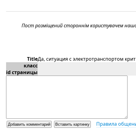
Пост розміщений стороннім користувачем нашого
Title
Да, ситуация с электротранспортом крит
класс
id страницы
Правила общени