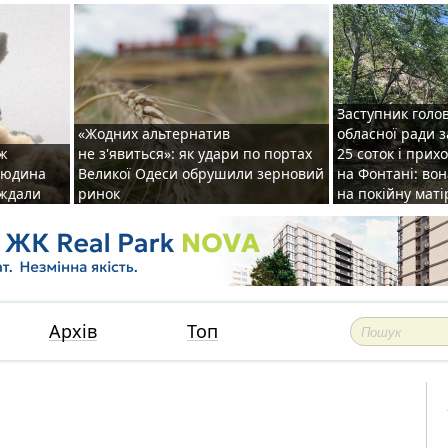
Заступник голо
«Жодних альтернатив
обласної ради 
аж
не з'явиться»: як удари по портах
25 соток і прих
 людина
Великої Одеси обрушили зерновий
на Фонтані: во
аждали
ринок
на покійну маті
Архів
Топ