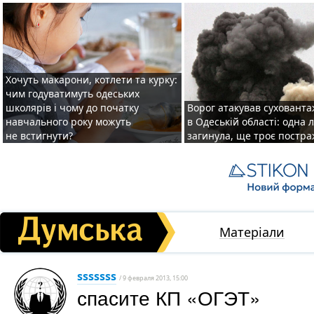
Хочуть макарони, котлети та курку:
чим годуватимуть одеських
школярів і чому до початку
Ворог атакував суховант
навчального року можуть
в Одеській області: одна
не встигнути?
загинула, ще троє постр
Матеріали
sssssss
/ 9 февраля 2013, 15:00
спасите КП «ОГЭТ»