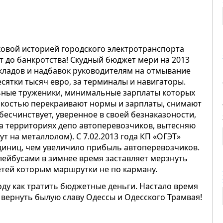
ковой историей городского электротранспорта
т до банкротства! Скудный бюджет мери на 2013
окладов и надбавок руководителям на отмывание
есятки тысяч евро, за терминалы и навигаторы.
льные труженики, минимальные зарплаты которых
токостью перекраивают нормы и зарплаты, снимают
бесчинствует, уверенное в своей безнаказоности,
на территориях депо автоперевозчиков, вытесняю
т на металлолом). С 7.02.2013 года КП «ОГЭТ»
диниц, чем увеличило прибыль автоперевозчиков.
ейбусами в зимнее время заставляет мерзнуть
етей которым маршрутки не по карману.
ду как тратить бюджетные деньги. Настало время
 вернуть былую славу Одессы и Одесского Трамвая!