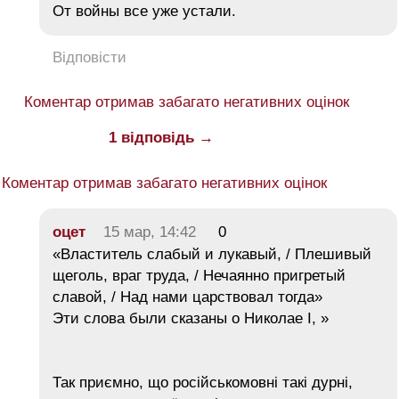
От войны все уже устали.
Відповісти
Коментар отримав забагато негативних оцінок
1 відповідь →
Коментар отримав забагато негативних оцінок
оцет
15 мар, 14:42
0
«Властитель слабый и лукавый, / Плешивый
щеголь, враг труда, / Нечаянно пригретый
славой, / Над нами царствовал тогда»
Эти слова были сказаны о Николае I, »
Так приємно, що російськомовні такі дурні,