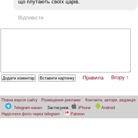
що плутають своїх царів.
Відповісти
Вгору ↑
Правила
Повна версія сайту
Розміщення реклами
Контакти, автори, редакція
Telegram-канал
Застосунок:
iPhone
Android
Надіслати фото через telegram
Patreon