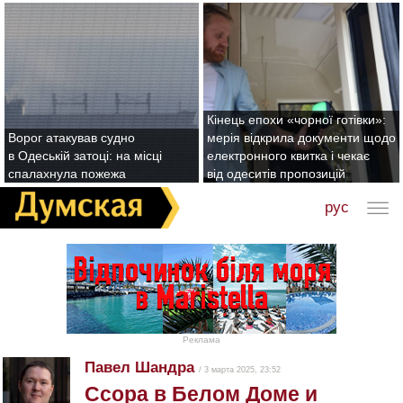
Кінець епохи «чорної готівки»:
Ворог атакував судно
мерія відкрила документи щодо
в Одеській затоці: на місці
електронного квитка і чекає
спалахнула пожежа
від одеситів пропозицій
рус
Реклама
Павел Шандра
/ 3 марта 2025, 23:52
Ссора в Белом Доме и