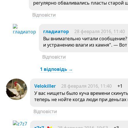
регулярно обваливались пласты старой ш
Відповісти
гладиатор
28 февраля 2016, 11:40
Вы внимательно читали сообщение? 
и устранению влаги из камня". — Вот 
Відповісти
1 відповідь →
Velokiller
28 февраля 2016, 11:40
+1
У вас нищеты было куча времени скинут
теперь не нойте когда люди при деньгах
Відповісти