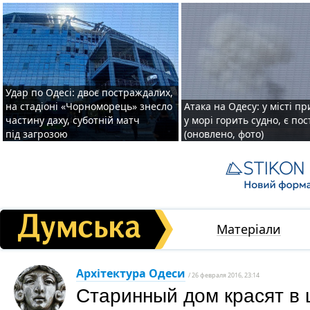
Удар по Одесі: двоє постраждалих,
на стадіоні «Чорноморець» знесло
Атака на Одесу: у місті пр
частину даху, суботній матч
у морі горить судно, є по
під загрозою
(оновлено, фото)
Матеріали
Архітектура Одеси
/ 26 февраля 2016, 23:14
Старинный дом красят в 