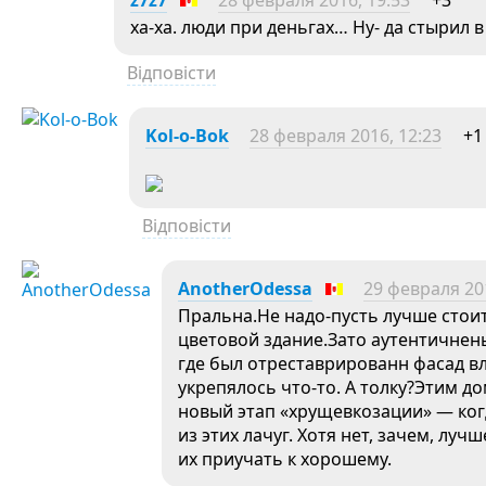
z7z7
28 февраля 2016, 19:53
+3
ха-ха. люди при деньгах… Ну- да стырил 
Відповісти
Kol-o-Bok
28 февраля 2016, 12:23
+1
Відповісти
AnotherOdessa
29 февраля 201
Пральна.Не надо-пусть лучше стоит
цветовой здание.Зато аутентичнень
где был отреставрированн фасад вл
укрепялось что-то. А толку?Этим до
новый этап «хрущевкозации» — ког
из этих лачуг. Хотя нет, зачем, луч
их приучать к хорошему.