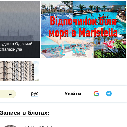
судно в Одеській
і спалахнула
рус
Увійти
Записи в блогах: