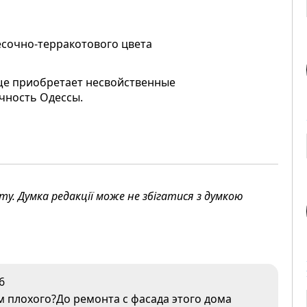
есочно-терракотового цвета
аще приобретает несвойственные
чность Одессы.
. Думка редакції може не збігатися з думкою
6
м плохого?До ремонта с фасада этого дома