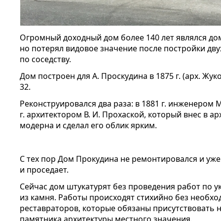
Огромный доходный дом более 140 лет являлся до
но потерял видовое значение после постройки дв
по соседству.
Дом построен для А. Проскудина в 1875 г. (арх. Жуко
32.
Реконструировался два раза: в 1881 г. инженером М
г. архитектором В. И. Прохаской, который внес в а
модерна и сделал его облик ярким.
С тех пор Дом Прокудина не ремонтировался и уже
и проседает.
Сейчас дом штукатурят без проведения работ по у
из камня. Работы происходят стихийно без необх
реставраторов, которые обязаны присутствовать н
памятника архитектуры местного значения.