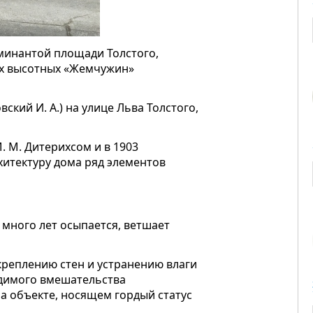
минантой площади Толстого,
ух высотных «Жемчужин»
вский И. А.) на улице Льва Толстого,
. М. Дитерихсом и в 1903
рхитектуру дома ряд элементов
 много лет осыпается, ветшает
креплению стен и устранению влаги
одимого вмешательства
а объекте, носящем гордый статус