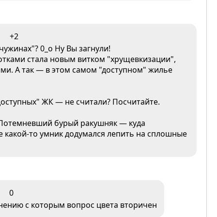
+2
чужинах"? 0_о Ну Вы загнули!
тками стала новым витком "хрущевкизации",
и. А так — в этом самом "доступном" жилье
доступных" ЖК — не считали? Посчитайте.
и. Потемневший бурый ракушняк — куда
рое какой-то умник додумался лепить на сплошные
0
внению с которым вопрос цвета вторичен