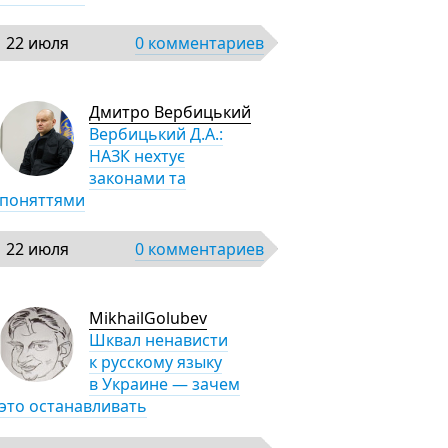
22 июля
0 комментариев
Дмитро Вербицький
Вербицький Д.А.:
НАЗК нехтує
законами та
поняттями
22 июля
0 комментариев
MikhailGolubev
Шквал ненависти
к русскому языку
в Украине — зачем
это останавливать