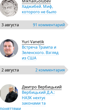
MikhailGolubev
Хаджибей. Миф,
которого не было
3 августа
91 комментарий
Yuri Vanetik
Встреча Трампа и
Зеленского. Взгляд
из США
2 августа
2 комментария
Дмитро Вербицький
Вербицький Д.А.:
НАЗК нехтує
законами та
поняттями