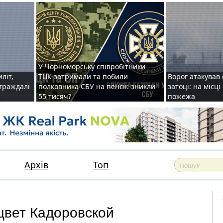
У Чорноморську співробітники
иліт,
ТЦК затримали та побили
Ворог атакував 
страждалі
полковника СБУ на пенсії: зникли
затоці: на місц
55 тисяч?
пожежа
Архів
Топ
цвет Кадоровской