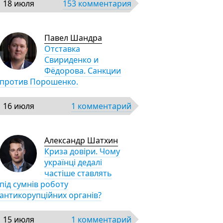
18 июля
153 комментария
Павел Шандра
Отставка
Свириденко и
Фёдорова. Санкции
против Порошенко.
16 июля
1 комментарий
Александр Шатхин
Криза довіри. Чому
українці дедалі
частіше ставлять
під сумнів роботу
антикорупційних органів?
15 июля
1 комментарий