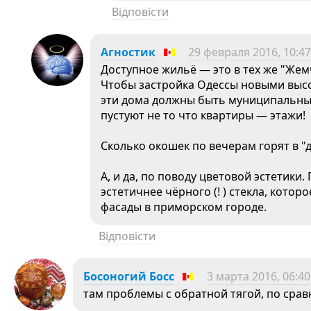
Відповісти
Агностик
29 февраля 2016, 10:47
Доступное жильё — это в тех же "Жем
Чтобы застройка Одессы новыми высо
эти дома должны быть муниципальным
пустуют не то что квартиры — этажи!
Сколько окошек по вечерам горят в "
А, и да, по поводу цветовой эстетик
эстетичнее чёрного (! ) стекла, кото
фасады в приморском городе.
Відповісти
Босоногий Босс
3 марта 2016, 06:40
там проблемы с обратной тягой, по сра