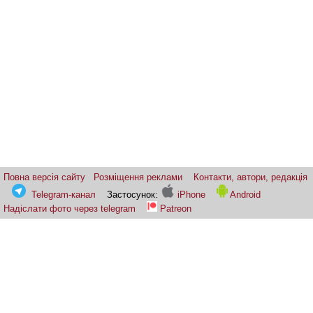
Повна версія сайту
Розміщення реклами
Контакти, автори, редакція
Telegram-канал
Застосунок:
iPhone
Android
Надіслати фото через telegram
Patreon