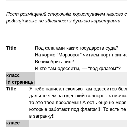
Пост розміщений стороннім користувачем нашого 
редакції може не збігатися з думкою користувача
Title
Под флагами каких государств суда?
На корме "Морворот" читаем порт припис
Великобритания?
И кто там одесситы, — "под флагом"?
класс
id страницы
Title
Я тебе написал сколько там одесситов был
дальше чем за одесский волнорез за маяк
то это твои проблемы!! А есть еще не мер
которые работают под флагом!!! То есть те
в загранку!!
класс