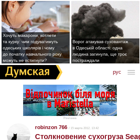
Хочуть макарони, котлети
та курку: чим годуватимуть
Ворог атакував суховантаж
одеських школярів і чому
в Одеській області: одна
до початку навчального року
людина загинула, ще троє
можуть не встигнути?
постраждали
рус
Реклама
robinzon 766
/ 15 марта 2012, 13:42
Столкновение сухогруза Seag