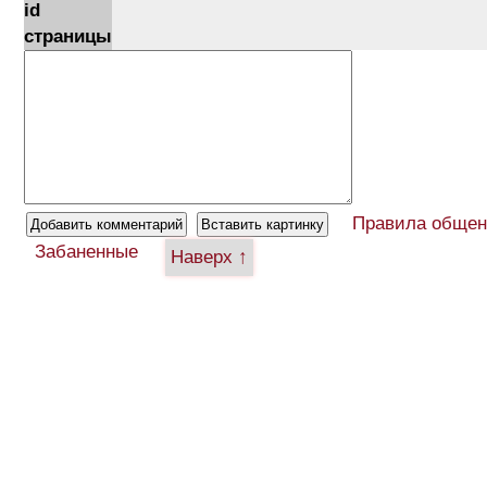
id
страницы
Правила общен
Забаненные
Наверх ↑