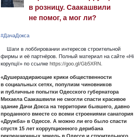
в розницу. Саакашвили
не помог, а мог ли?
#
ДачаДокса
Шаги в лоббировании интересов строительной
фирмы и её партнёров.
Полный материал на сайте «Ні
корупції» по ссылке
https://goo.gl/Gb5XRN.
«Душераздирающие крики общественности
в социальных сетях, популизм чиновников
и публичные попытки Одесского губернатора
Михаела Саакашвили не смогли спасти красивое
здание Дачи Докса на территории бывшего, давно
проданного вместе со всеми строениями санатория
«Дружба» в Одессе. А можно ли его было спасти
спустя 15 лет коррупционного дерибана
рекреационных земель в Одессе и строительного