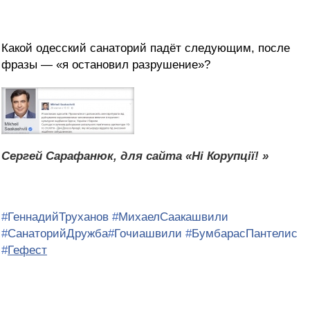
Какой одесский санаторий падёт следующим, после
фразы — «я остановил разрушение»?
Сергей Сарафанюк, для сайта «Ні Корупції! »
#
ГеннадийТруханов
#
МихаелСаакашвили
#
СанаторийДружба
#
Гочиашвили
#
БумбарасПантелис
#
Гефест