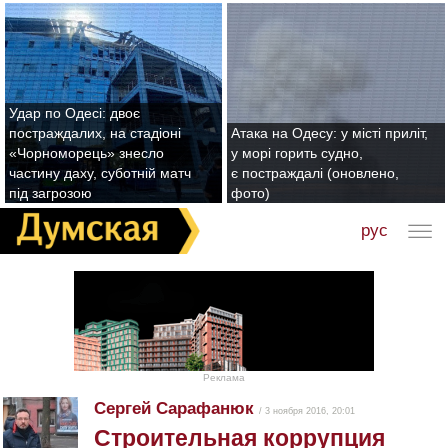
Удар по Одесі: двоє
постраждалих, на стадіоні
Атака на Одесу: у місті приліт,
«Чорноморець» знесло
у морі горить судно,
частину даху, суботній матч
є постраждалі (оновлено,
під загрозою
фото)
рус
Реклама
Сергей Сарафанюк
/ 3 ноября 2016, 20:01
Строительная коррупция