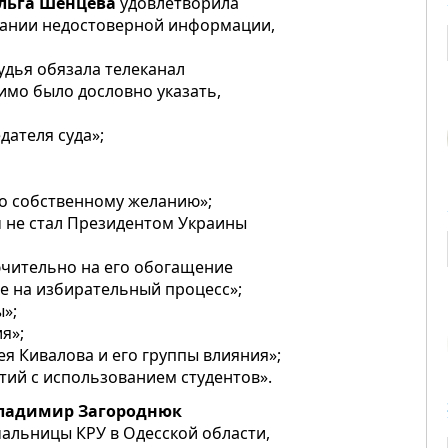
Ольга Шенцева
удовлетворила
знании недостоверной информации,
Судья обязала телеканал
имо было дословно указать,
дателя суда»;
по собственному желанию»;
ич не стал Президентом Украины
ючительно на его обогащение
е на избирательный процесс»;
»;
я»;
ея Кивалова и его группы влияния»;
тий с использованием студентов».
 Владимир Загороднюк
альницы КРУ в Одесской области,