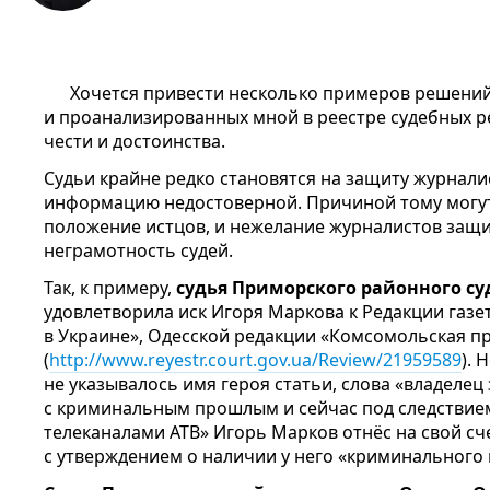
Хочется привести несколько примеров решений 
и проанализированных мной в реестре судебных р
чести и достоинства.
Судьи крайне редко становятся на защиту журнали
информацию недостоверной. Причиной тому могу
положение истцов, и нежелание журналистов защищ
неграмотность судей.
Так, к примеру,
судья Приморского районного суд
удовлетворила иск Игоря Маркова к Редакции газ
в Украине», Одесской редакции «Комсомольская пр
(
http://www.reyestr.court.gov.ua/Review/21959589
). 
не указывалось имя героя статьи, слова «владелец 
с криминальным прошлым и сейчас под следствием
телеканалами АТВ» Игорь Марков отнёс на свой сч
с утверждением о наличии у него «криминального п