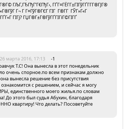
­Г®Г© ГЉГ‚ГЂГђГ’Г€ГђГ›, ГҐГ¤ГЁГ­Г±ГІГўГҐГ­Г­Г®ГЈГ®
Г«Г®ГўГ Г¬ Г Г¤ГўГ®ГЄГ ГІГ Г®Г­Г ГЎГ»Г«Г
¤ГҐГ«Г ГІГј? ГЏГ®Г±Г®ГўГҐГІГіГ©ГІГҐ
26 марта 2016, 17:13
-1
равчук Т.С! Она вынесла в этот понедельник
ело очень спорное.по всем признакам должно
 она вынесла решение без присутствия
у ознакомится с решением, и сейчас я могу
РЫ, единственного моего жилья.по словам
а! До этого был судья Абухин, благодаря
ННО квартиру! Что делать? Посоветуйте