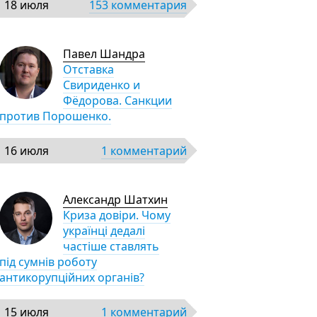
18 июля
153 комментария
Павел Шандра
Отставка
Свириденко и
Фёдорова. Санкции
против Порошенко.
16 июля
1 комментарий
Александр Шатхин
Криза довіри. Чому
українці дедалі
частіше ставлять
під сумнів роботу
антикорупційних органів?
15 июля
1 комментарий