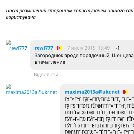
Пост розміщений стороннім користувачем нашого сайту
користувача
rewi777
7 июля 2015, 15:49
-1
Загороднюк вроде порядочный, Шенцева б
впечатление
Відповісти
maxima2013a@ukr.net
Г‡Г¤Г°Г ГўГ±ГІГўГіГ©ГІГҐ, Гі Г¬Г
Гў ГЅГІГ®ГІ ГЇГ®Г­ГҐГ¤ГҐГ«ГјГ­ГЁ
Г¤ГҐГ«Г® Г®Г·ГҐГ­Гј Г±ГЇГ®Г°Г­
ГЎГ»Г«Г® ГЎГ»ГІГј Гў Г­Г ГёГі ГЇ
ГЎГҐГ§ ГЇГ°ГЁГ±ГіГІГ±ГІГўГЁГї Г
Г®Г§Г­Г ГЄГ®Г¬ГЁГІГ±Гї Г± Г°ГҐГ