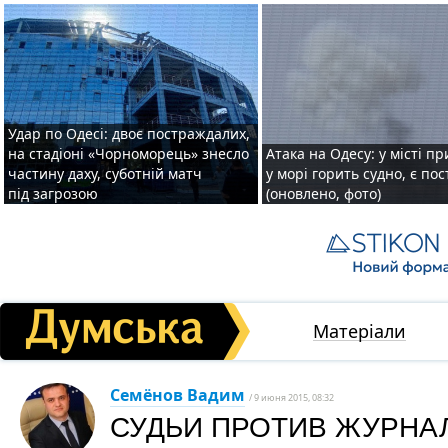
Удар по Одесі: двоє постраждалих,
на стадіоні «Чорноморець» знесло
Атака на Одесу: у місті пр
частину даху, суботній матч
у морі горить судно, є по
під загрозою
(оновлено, фото)
Матеріали
Семёнов Вадим
/ 9 июня 2015, 08:32
СУДЬИ ПРОТИВ ЖУРНА