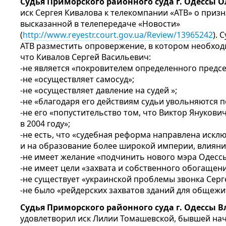
Судья Приморского районного суда г. Одессы 
иск Сергея Кивалова к телекомпании «АТВ» о при
высказанной в телепередаче «Новости»
(
http://www.reyestr.court.gov.ua/Review/13965242
). 
АТВ разместить опровержение, в котором необход
что Кивалов Сергей Васильевич:
-не является «покровителем определенного предсе
-не «осуществляет самосуд»;
-не «осуществляет давление на судей »;
-не «благодаря его действиям судьи увольняются 
-не его «попустительство том, что Виктор Януков
в 2004 году»;
-не есть, что «судебная реформа направлена искл
и на образование более широкой империи, влияни
-не имеет желание «подчинить нового мэра Одессы
-не имеет цели «захвата и собственного обогащени
-не существует «украинской проблемы звонка Серг
-не было «рейдерских захватов зданий для общежи
Судья Приморского районного суда г. Одессы
удовлетворил иск Лилии Томашевской, бывшей нач