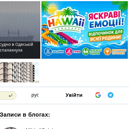
судно в Одеській
і спалахнула
рус
Увійти
Записи в блогах: