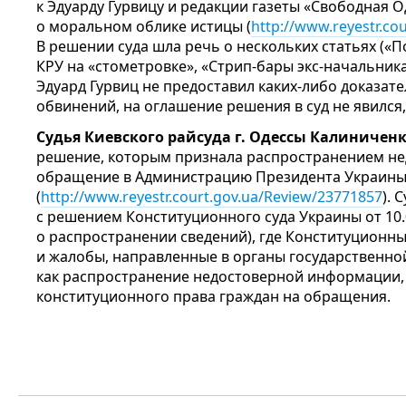
к Эдуарду Гурвицу и редакции газеты «Свободная 
о моральном облике истицы (
http://www.reyestr.co
В решении суда шла речь о нескольких статьях («
КРУ на «стометровке», «Стрип-бары экс-начальника
Эдуард Гурвиц не предоставил каких-либо доказат
обвинений, на оглашение решения в суд не явился
Судья Киевского райсуда г. Одессы Калиничен
решение, которым признала распространением н
обращение в Администрацию Президента Украин
(
http://www.reyestr.court.gov.ua/Review/23771857
). 
с решением Конституционного суда Украины от 10.0
о распространении сведений), где Конституционны
и жалобы, направленные в органы государственной
как распространение недостоверной информации, т
конституционного права граждан на обращения.