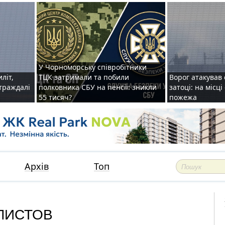
У Чорноморську співробітники
иліт,
ТЦК затримали та побили
Ворог атакував 
страждалі
полковника СБУ на пенсії: зникли
затоці: на місц
55 тисяч?
пожежа
Архів
Топ
ЛИСТОВ