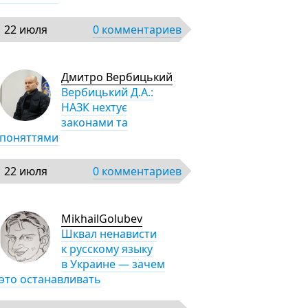
22 июля
0 комментариев
Дмитро Вербицький
Вербицький Д.А.:
НАЗК нехтує
законами та
поняттями
22 июля
0 комментариев
MikhailGolubev
Шквал ненависти
к русскому языку
в Украине — зачем
это останавливать