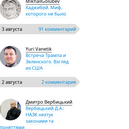
MikhailGolubev
Хаджибей. Миф,
которого не было
3 августа
91 комментарий
Yuri Vanetik
Встреча Трампа и
Зеленского. Взгляд
из США
2 августа
2 комментария
Дмитро Вербицький
Вербицький Д.А.:
НАЗК нехтує
законами та
поняттями