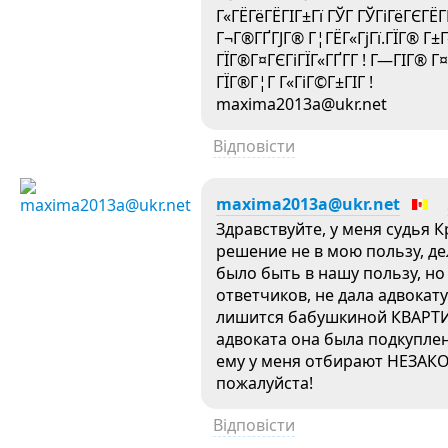
Г«ГЁГёГЁГІГ±Гї ГЎГ ГЎГіГёГЄГЁГ
Г¬Г®ГҐГЈГ® Г¦ГЁГ«ГјГї.ГЇГ® Г±
ГЇГ®Г¤ГЄГіГЇГ«ГҐГ­Г ! Г—ГІГ® Г
ГЇГ®Г¦Г Г«ГіГ©Г±ГІГ !
maxima2013a@ukr.net
Відповісти
maxima2013a@ukr.net
Здравствуйте, у меня судья К
решение не в мою пользу, д
было быть в нашу пользу, но
ответчиков, не дала адвокат
лишится бабушкиной КВАРТИ
адвоката она была подкуплен
ему у меня отбирают НЕЗАКО
пожалуйста!
Відповісти