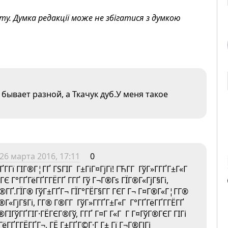
. Думка редакції може не збігатися з думкою
ывает разной, а Ткачук дуб.У меня такое
26 марта 2016, 17:11
0
ҐГ­Гї ГІГ®Г¦ГҐ ГЅГІГ Г±ГіГ¤ГјГї! ГЋГ­Г ГўГ»Г­ГҐГ±Г«Г
ГЄ Г°ГҐГёГҐГ­ГЁГҐ Г­ГҐ Гў Г¬Г®Гѕ ГЇГ®Г«ГјГ§Гі,
Г®ГҐ.ГЇГ® ГўГ±ГҐГ¬ ГЇГ°ГЁГ§Г­Г ГЄГ Г¬ Г¤Г®Г«Г¦Г­Г®
Г®Г«ГјГ§Гі, Г­Г® Г®Г­Г ГўГ»Г­ГҐГ±Г«Г Г°ГҐГёГҐГ­ГЁГҐ
®ГІГўГҐГІГ·ГЁГЄГ®Гў, Г­ГҐ Г¤Г Г«Г Г Г¤ГўГ®ГЄГ ГІГі
ёГҐГ­ГЁГҐГ¬, ГЁ Г±ГҐГ©Г·Г Г± Гї Г¬Г®ГЈГі