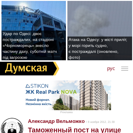
Удар по Одесі: двоє
постраждалих, на стадіоні
Атака на Одесу: у місті приліт,
«Чорноморець» знесло
у морі горить судно,
частину даху, суботній матч
є постраждалі (оновлено,
під загрозою
фото)
рус
Реклама
Александр Вельможко
/ 8 ноября 2012, 21:39
Таможенный пост на улице