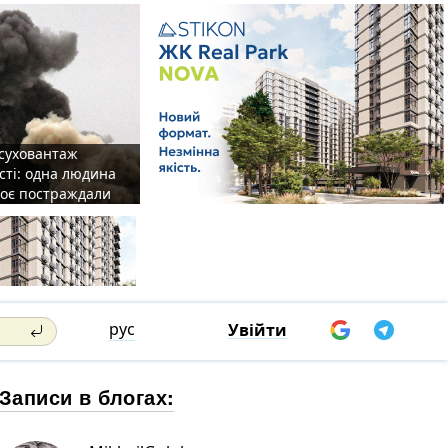
 суховантаж
сті: одна людина
роє постраждали
рус
Увійти
Записи в блогах: