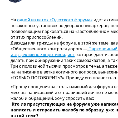
На
одной из веток «Одесского форума«
идет актив
незаконных установок во дворах юнипаркеров, цеп
позволяющим парковаться на «застолбленном мес
от этих приспособлений.
Дважды или трижды на форуме, в этой же теме, дав
«Общественного контроля дорог» —
Парковочный 
и эффективное «противоядие»
, которая дает исче
делать при обнаружении таких самозахватов, а так
Три с половиной тысячи просмотров темы, а также
на написание в ветке логичного вопроса, вынесенн
«ТОЛЬКО ПОГОВОРИТЬ?». Приведу его полностью.
«Прошу прощения за столь наивный для форума воп
месяцы написавший и отправивший лично не мене
жалоб и обращений, хочу спросить вас:
Кто из присутствующих на форуме уже написал
написать и отправить жалобу по образцу, уже 
в этой теме?