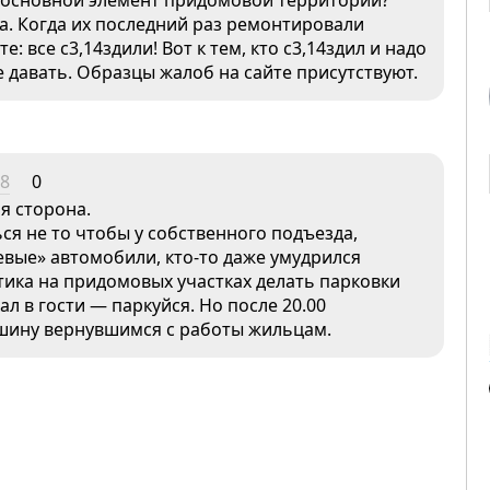
й основной элемент придомовой территории?
а. Когда их последний раз ремонтировали
: все с3,14здили! Вот к тем, кто с3,14здил и надо
 давать. Образцы жалоб на сайте присутствуют.
48
0
я сторона.
ся не то чтобы у собственного подъезда,
левые» автомобили, кто-то даже умудрился
ктика на придомовых участках делать парковки
ал в гости — паркуйся. Но после 20.00
машину вернувшимся с работы жильцам.