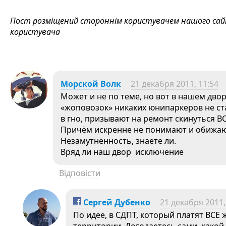
Пост розміщений стороннім користувачем нашого сайту
користувача
Морской Волк
21 декабря 2011, 11:54
Может и не по теме, но вот в нашем дво
«жоповозок» никаких юнипаркеров не ста
в гно, призывают на ремонт скинуться В
Причём искренне не понимают и обижают
Незамутнённость, знаете ли.
Вряд ли наш двор исключение
Відповісти
Сергей Дубенко
21 декабря 2011,
По идее, в СДПТ, который платят ВСЕ