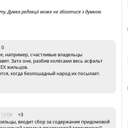
. Думка редакції може не збігатися з думкою
0
ре, например, счастливые владельцы
вят. Зато оне, разбив колёсами весь асфальт
СЕХ жильцов.
ся, когда безлошадный народ их посылает.
 12:04
+3
 жильцы, входит сбор за содержание придомовой