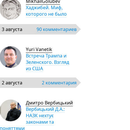
MikhailGolubev
Хаджибей. Миф,
которого не было
3 августа
90 комментариев
Yuri Vanetik
Встреча Трампа и
Зеленского. Взгляд
из США
2 августа
2 комментария
Дмитро Вербицький
Вербицький Д.А.:
НАЗК нехтує
законами та
поняттями