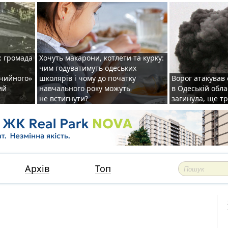
: громада
Хочуть макарони, котлети та курку:
чим годуватимуть одеських
ічийного»
школярів і чому до початку
Ворог атакував
ий
навчального року можуть
в Одеській обла
не встигнути?
загинула, ще т
Архів
Топ