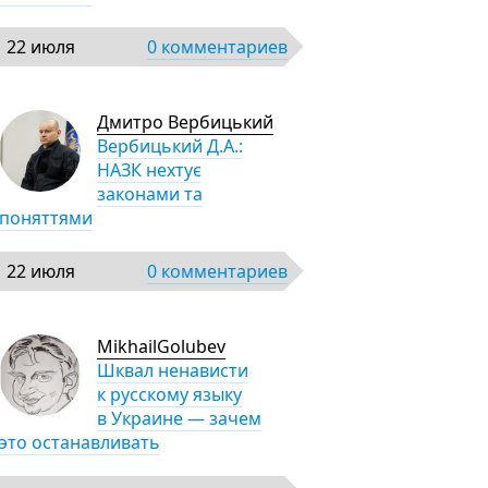
22 июля
0 комментариев
Дмитро Вербицький
Вербицький Д.А.:
НАЗК нехтує
законами та
поняттями
22 июля
0 комментариев
MikhailGolubev
Шквал ненависти
к русскому языку
в Украине — зачем
это останавливать