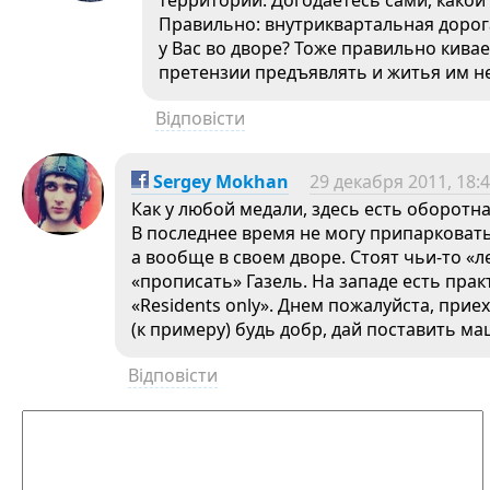
территории. Догодаетесь сами, како
Правильно: внутриквартальная дорог
у Вас во дворе? Тоже правильно киваете
претензии предъявлять и житья им не
Відповісти
Sergey Mokhan
29 декабря 2011, 18:
Как у любой медали, здесь есть оборотна
В последнее время не могу припарковать
а вообще в своем дворе. Стоят чьи-то «
«прописать» Газель. На западе есть пра
«Residents only». Днем пожалуйста, приех
(к примеру) будь добр, дай поставить 
Відповісти