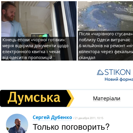
Після «чарівного стусана»
Кінець епохи «чорної готівки»:
поблизу Одеси витрачає
мерія відкрила документи щодо
6 мільйонів на ремонт «н
електронного квитка і чекає
колектора через фекальн
від одеситів пропозицій
скандал
Матеріали
Сергей Дубенко
/ 21 декабря 2011, 10:15
Только поговорить?