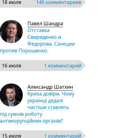
18 июля
146 комментариев
Павел Шандра
Отставка
Свириденко и
Фёдорова. Санкции
против Порошенко.
16 июля
1 комментарий
Александр Шатхин
Криза довіри. Чому
українці дедалі
частіше ставлять
під сумнів роботу
антикорупційних органів?
15 июля
1 комментарий