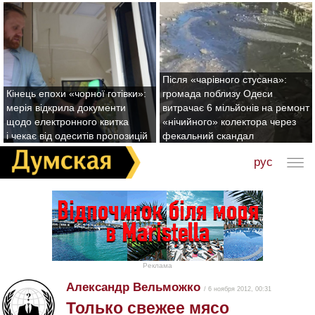
Після «чарівного стусана»:
Кінець епохи «чорної готівки»:
громада поблизу Одеси
мерія відкрила документи
витрачає 6 мільйонів на ремонт
щодо електронного квитка
«нічийного» колектора через
і чекає від одеситів пропозицій
фекальний скандал
рус
Реклама
Александр Вельможко
/ 6 ноября 2012, 00:31
Только свежее мясо