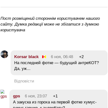
Пост розміщений стороннім користувачем нашого
сайту. Думка редакції може не збігатися з думкою
користувача
Korsar black
6 ноя, 06:48
+2
На последней фотке — будущий антреКОТ?
Да, уж…
Відповісти
gps
6 ноя, 23:07
+1
А закуска из гороха на первой фотке хумус-
гумус гарнир к андреКоту?