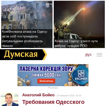
Комбінована атака на Одесу:
вісім осіб постраждали,
рятувальники розбирають
Атака на Одесу: у місті чути
завали
вибухи, працює ППО
рус
Реклама
Анатолий Бойко
/ 25 февраля 2014, 18:19
Требования Одесского