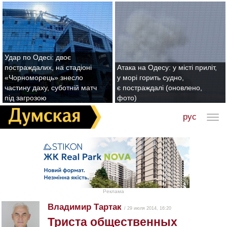
Удар по Одесі: двоє
постраждалих, на стадіоні
Атака на Одесу: у місті приліт,
«Чорноморець» знесло
у морі горить судно,
частину даху, суботній матч
є постраждалі (оновлено,
під загрозою
фото)
рус
Реклама
Владимир Тартак
/ 29 июля 2014, 16:20
Триста общественных