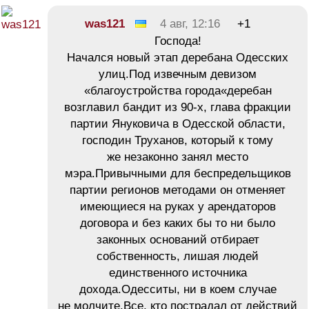
was121
4 авг, 12:16
+1
Господа!
Начался новый этап деребана Одесских
улиц.Под извечным девизом
«благоустройства города«деребан
возглавил бандит из 90-х, глава фракции
партии Януковича в Одесской области,
господин Труханов, который к тому
же незаконно занял место
мэра.Привычными для беспредельщиков
партии регионов методами он отменяет
имеющиеся на руках у арендаторов
договора и без каких бы то ни было
законных оснований отбирает
собственность, лишая людей
единственного источника
дохода.Одесситы, ни в коем случае
не молчите.Все, кто пострадал от действий