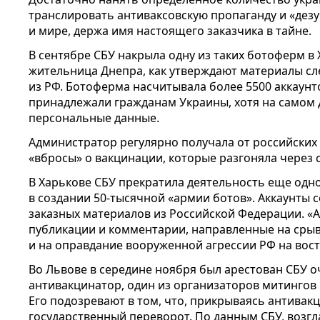
транслировать антиваксовскую пропаганду и «дезу
и мире, держа имя настоящего заказчика в тайне.
В сентябре СБУ накрыла одну из таких ботоферм 
жительница Днепра, как утверждают материалы сле
из РФ. Ботоферма насчитывала более 5500 аккаунт
принадлежали гражданам Украины, хотя на самом
персональные данные.
Администратор регулярно получала от российски
«вбросы» о вакцинации, которые разгоняла через 
В Харькове СБУ прекратила деятельность еще од
в создании 50-тысячной «армии ботов». Аккаунты 
заказных материалов из Российской Федерации. «
публикации и комментарии, направленные на сры
и на оправдание вооруженной агрессии РФ на вост
Во Львове в середине ноября был арестован СБУ о
антивакцинатор, один из организаторов митингов 
Его подозревают в том, что, прикрываясь антивак
государственный переворот. По данным СБУ, возг