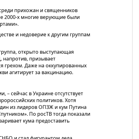
среди прихожан и священников
ле 2000-х многие верующие были
ртами».
естве и недоверие к другим группам
группа, открыто выступающая
, напротив, призывает
ся грехом. Даже на оккупированных
кви агитирует за вакцинацию.
и, – сейчас в Украине отсутствует
пророссийских политиков. Хотя
дин из лидеров ОПЗЖ и кум Путина
путником». По росТВ тогда показали
оваривает кума предоставить
СНБО и стал фигурантом дела