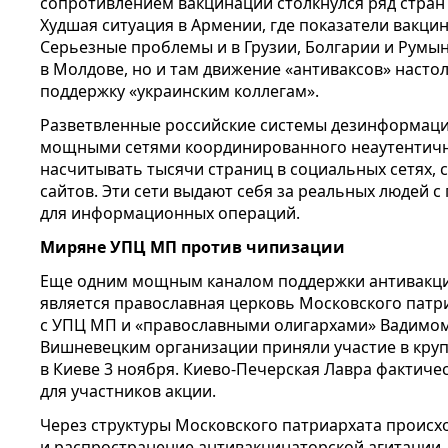
сопротивлением вакцинации столкнулся ряд стран
Худшая ситуация в Армении, где показатели вакцин
Серьезные проблемы и в Грузии, Болгарии и Румы
в Молдове, но и там движение «антиваксов» насто
поддержку «украинским коллегам».
Разветвленные российские системы дезинформаци
мощными сетями координированного неаутентичн
насчитывать тысячи страниц в социальных сетях, с
сайтов. Эти сети выдают себя за реальных людей 
для информационных операций.
Миряне УПЦ МП против чипизации
Еще одним мощным каналом поддержки антивакци
является православная церковь Московского патр
с УПЦ МП и «православными олигархами» Вадимо
Вишневецким организации приняли участие в кру
в Киеве 3 ноября. Киево-Печерская Лавра фактичес
для участников акции.
Через структуры Московского патриархата происх
и распространение антивакцинаторской агитации.