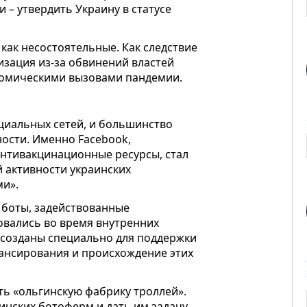
и – утвердить Украину в статусе
как несостоятельные. Как следствие
зация из-за обвинений властей
номическими вызовами пандемии.
циальных сетей, и большинство
ости. Именно Facebook,
антивакцинационные ресурсы, стал
й активности украинских
ми».
о боты, задействованные
овались во время внутренних
 созданы специально для поддержки
нансирования и происхождение этих
ть «ольгинскую фабрику троллей».
инских ботоферм и дать им задачу