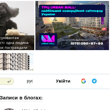
 суховантаж
сті: одна людина
роє постраждали
рус
Увійти
Записи в блогах: