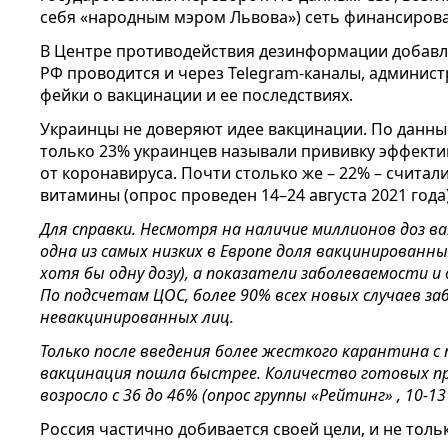
себя «народным мэром Львова») сеть финансирова
В Центре противодействия дезинформации добав
РФ проводится и через Telegram-каналы, админист
фейки о вакцинации и ее последствиях.
Украинцы не доверяют идее вакцинации. По данны
только 23% украинцев называли прививку эффект
от коронавируса. Почти столько же – 22% – счита
витамины (опрос проведен 14–24 августа 2021 года)
Для справки. Несмотря на наличие миллионов доз в
одна из самых низких в Европе доля вакцинированны
хотя бы одну дозу), а показатели заболеваемости 
По подсчетам ЦОС, более 90% всех новых случаев з
невакцинированных лиц.
Только после введения более жесткого карантина 
вакцинация пошла быстрее. Количество готовых пр
возросло с 36 до 46% (опрос группы «Рейтинг» , 10-13
Россия частично добивается своей цели, и не толь