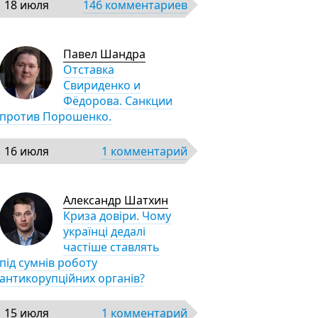
18 июля
146 комментариев
Павел Шандра
Отставка
Свириденко и
Фёдорова. Санкции
против Порошенко.
16 июля
1 комментарий
Александр Шатхин
Криза довіри. Чому
українці дедалі
частіше ставлять
під сумнів роботу
антикорупційних органів?
15 июля
1 комментарий