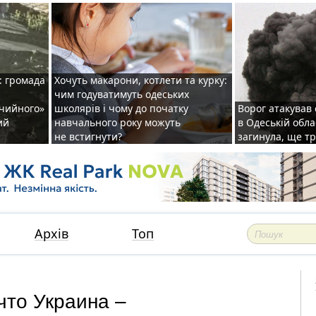
: громада
Хочуть макарони, котлети та курку:
чим годуватимуть одеських
ічийного»
школярів і чому до початку
Ворог атакував
ий
навчального року можуть
в Одеській обла
не встигнути?
загинула, ще т
Архів
Топ
что Украина –