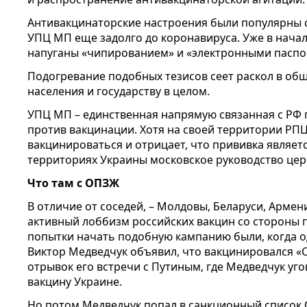
Антивакцинаторские настроения были популярны 
УПЦ МП еще задолго до коронавируса. Уже в нача
напуганы «чипированием» и «электронными паспо
Подогревание подобных тезисов сеет раскол в общ
населения и государству в целом.
УПЦ МП – единственная напрямую связанная с РФ 
против вакцинации. Хотя на своей территории РПЦ
вакцинироваться и отрицает, что прививка являет
территориях Украины московское руководство цер
Что там с ОПЗЖ
В отличие от соседей, – Молдовы, Беларуси, Армени
активный лоббизм российских вакцин со стороны 
попытки начать подобную кампанию были, когда о
Виктор Медведчук объявил, что вакцинировался «С
отрывок его встречи с Путиным, где Медведчук уг
вакцину Украине.
Но потом Медведчук попал в санкционный список 