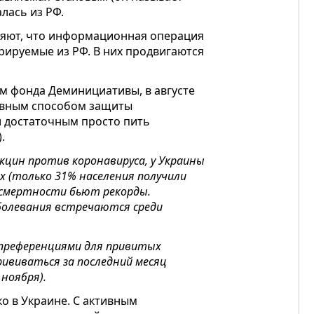
лась из РФ.
ляют, что информационная операция
рируемые из РФ. В них продвигаются
м фонда Деминициативы, в августе
ивным способом защиты
ли достаточным просто пить
.
акцин против коронавируса, у Украины
х (только 31% населения получили
и смертности бьют рекорды.
аболевания встречаются среди
с преференциями для привитых
ививаться за последний месяц
 ноября).
ко в Украине. С активным