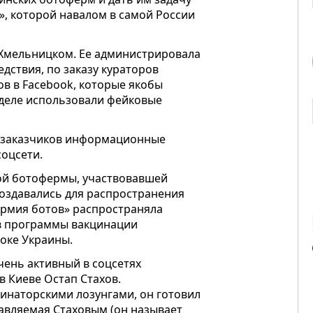
», которой навалом в самой России
в Хмельницком. Ее администрировала
дствия, по заказу кураторов
ов в Facebook, которые якобы
 деле использовали фейковые
х заказчиков информационные
соцсети.
ной ботофермы, участвовавшей
создавались для распространения
Армия ботов» распространяла
в программы вакцинации
оке Украины.
чень активный в соцсетях
в Киеве Остап Стахов.
цинаторскими лозунгами, он готовил
лавляемая Стаховым (он называет