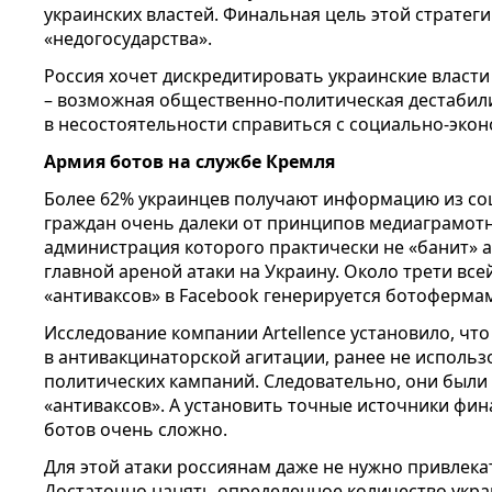
украинских властей. Финальная цель этой стратеги
«недогосударства».
Россия хочет дискредитировать украинские власти 
– возможная общественно-политическая дестабили
в несостоятельности справиться с социально-эко
Армия ботов на службе Кремля
Более 62% украинцев получают информацию из со
граждан очень далеки от принципов медиаграмотн
администрация которого практически не «банит» 
главной ареной атаки на Украину. Около трети все
«антиваксов» в Facebook генерируется ботоферма
Исследование компании Artellence установило, чт
в антивакцинаторской агитации, ранее не использ
политических кампаний. Следовательно, они были
«антиваксов». А установить точные источники фи
ботов очень сложно.
Для этой атаки россиянам даже не нужно привлека
Достаточно нанять определенное количество укра