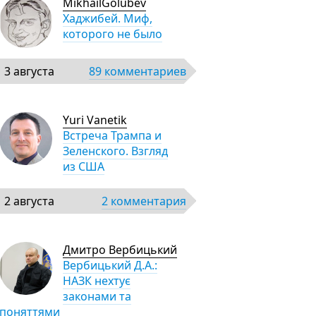
MikhailGolubev
Хаджибей. Миф,
которого не было
3 августа
89 комментариев
Yuri Vanetik
Встреча Трампа и
Зеленского. Взгляд
из США
2 августа
2 комментария
Дмитро Вербицький
Вербицький Д.А.:
НАЗК нехтує
законами та
поняттями