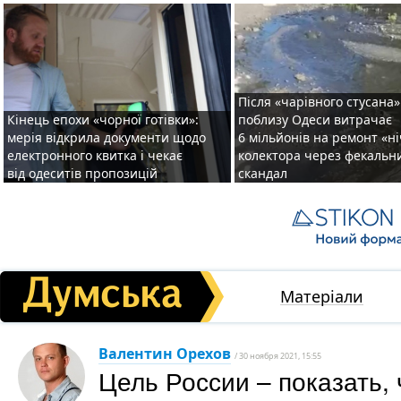
Після «чарівного стусана»
Кінець епохи «чорної готівки»:
поблизу Одеси витрачає
мерія відкрила документи щодо
6 мільйонів на ремонт «н
електронного квитка і чекає
колектора через фекальн
від одеситів пропозицій
скандал
Матеріали
Валентин Орехов
/ 30 ноября 2021, 15:55
Цель России – показать, 