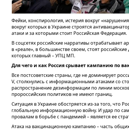
Фейки, конспирология, истерия вокруг «нарушения
вокруг которых в Украине строятся антивакцинат
атаки и за которыми стоит Российская Федерация.
В соцсетях российские нарративы отрабатывает ар
в «реале», в большинстве своем, стоят российские 
которых главный – УПЦ МП.
Для чего и как Россия срывает кампанию по в
Все постсоветские страны, где не доминирует росс
V, столкнулись с информационными атаками со сто
распространение дезинформации по линии москов
пророссийских политиков не имеют границ.
Ситуация в Украине обостряется из-за того, что Ро
глобальную информационную войну. И удар по сам
провалам в борьбе с пандемией – является ее стра
Атака на вакцинационную кампанию – часть общих