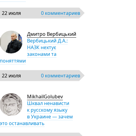
22 июля
0 комментариев
Дмитро Вербицький
Вербицький Д.А.:
НАЗК нехтує
законами та
поняттями
22 июля
0 комментариев
MikhailGolubev
Шквал ненависти
к русскому языку
в Украине — зачем
это останавливать