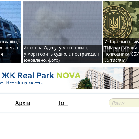
раждалих,
У Чорноморську
» знесло
Атака на Одесу: у місті приліт,
ТЦК затримали 
тч
у морі горить судно, є постраждалі
полковника СБУ 
(оновлено, фото)
55 тисяч?
Архів
Топ