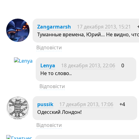
Zangarmarsh
17 декабря 2013, 15:21
Туманные времена, Юрий… Не видно, что 
Відповісти
Lenya
18 декабря 2013, 22:06
0
Не то слово..
Відповісти
pussik
17 декабря 2013, 17:06
+4
Одесский Лондон!
Відповісти