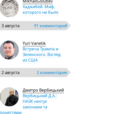
MikhailGolubev
Хаджибей. Миф,
которого не было
3 августа
91 комментарий
Yuri Vanetik
Встреча Трампа и
Зеленского. Взгляд
из США
2 августа
2 комментария
Дмитро Вербицький
Вербицький Д.А.:
НАЗК нехтує
законами та
поняттями