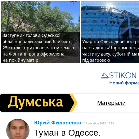
Заступник голови Одеської
обласної ради захопив близько
Удар по Одесі: двоє пост
25 соток і приховав елітну землю
на стадіоні «Чорноморець
на Фонтані: вона оформлена
частину даху, суботній ма
на покійну матір
під загрозою
Матеріали
Юрий Филоненко
/ 17 декабря 2013, 15:15
Туман в Одессе.