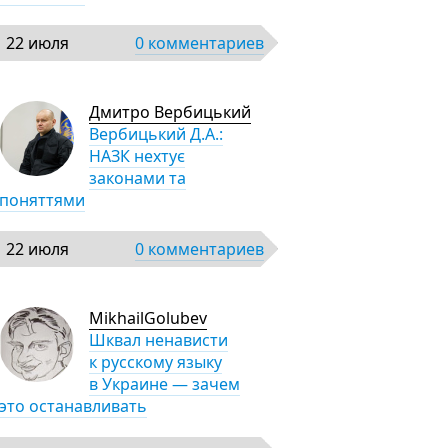
22 июля
0 комментариев
Дмитро Вербицький
Вербицький Д.А.:
НАЗК нехтує
законами та
поняттями
22 июля
0 комментариев
MikhailGolubev
Шквал ненависти
к русскому языку
в Украине — зачем
это останавливать