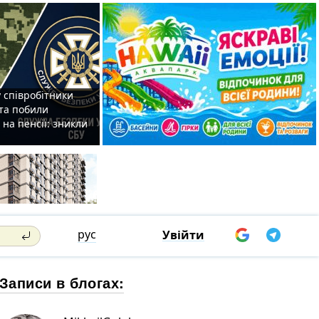
 співробітники
та побили
на пенсії: зникли
рус
Увійти
Записи в блогах: