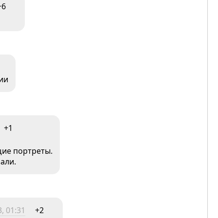
+6
ии
+1
щие портреты.
али.
, 01:31
+2