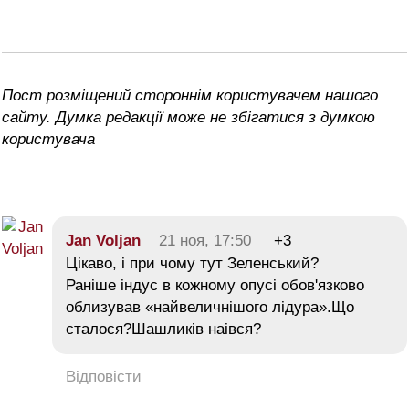
Пост розміщений стороннім користувачем нашого
сайту. Думка редакції може не збігатися з думкою
користувача
Jan Voljan
21 ноя, 17:50
+3
Цікаво, і при чому тут Зеленський?
Раніше індус в кожному опусі обов'язково
облизував «найвеличнішого лідура».Що
сталося?Шашликів наівся?
Відповісти