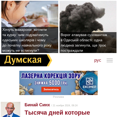
Хочуть макарони, котлети
та курку: чим годуватимуть
Ворог атакував суховантаж
одеських школярів і чому
в Одеській області: одна
до початку навчального року
людина загинула, ще троє
можуть не встигнути?
постраждали
рус
Реклама
Бинай Синх
/ 21 ноября 2024, 09:24
Тысяча дней которые