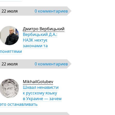
22 июля
0 комментариев
Дмитро Вербицький
Вербицький Д.А.:
НАЗК нехтує
законами та
поняттями
22 июля
0 комментариев
MikhailGolubev
Шквал ненависти
к русскому языку
в Украине — зачем
это останавливать