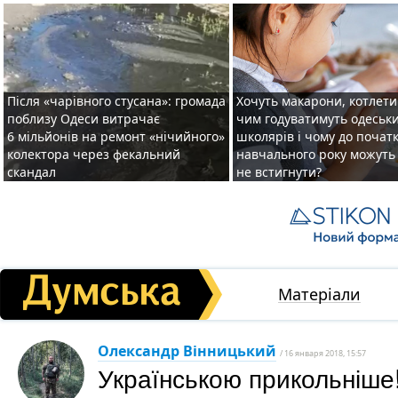
Після «чарівного стусана»: громада
Хочуть макарони, котлети 
поблизу Одеси витрачає
чим годуватимуть одеськ
6 мільйонів на ремонт «нічийного»
школярів і чому до почат
колектора через фекальний
навчального року можуть
скандал
не встигнути?
Матеріали
Олександр Вінницький
/ 16 января 2018, 15:57
Українською прикольніше!