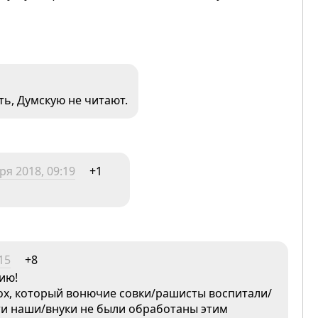
ть, Думскую не читают.
ря 2018, 09:19
+1
15
+8
ию!
ох, который вонючие совки/рашисты воспитали/
ети наши/внуки не были обработаны этим