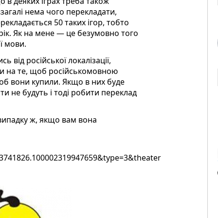
о в деяких іграх треба також
 взагалі нема чого перекладати,
ерекладається 50 таких ігор, тобто
рік. Як на мене — це безумовно того
ї мови.
ь від російської локалізації,
ти на те, щоб російськомовною
об вони купили. Якщо в них буде
и не будуть і тоді робити переклад
 випадку ж, якщо вам вона
73741826.100002319947659&type=3&theater