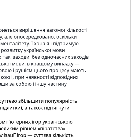
криється вирішення вагомої кількості
, але опосередковано, оскільки
менталітету. І хоча я і підтримую
розвитку української мови
о такі заходи, без одночасн
их заходів
ської мови, в кращому випадку —
новою і рушієм цього процесу мають
кою і, при наявності відповідних
вши за собою і іншу частину
 суттєво збільшити популярність
підлитки), а також підтягнути
омп'ютерних ігор українською
великим рівнем «піратства»
ізації ігор — суттєва кількість