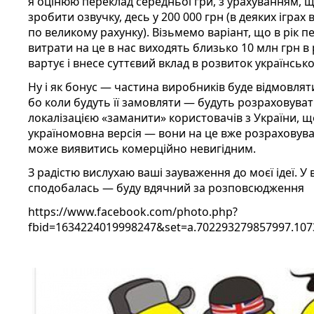
я оцінюю переклад середньої гри, з урахуванням, щ
зробити озвучку, десь у 200 000 грн (в деяких іграх
по великому рахунку). Візьмемо варіант, що в рік п
витрати на це в нас виходять близько 10 млн грн в 
вартує і внесе суттєвий вклад в розвиток українсько
Ну і як бонус — частина виробників буде відмовлятис
бо коли будуть її замовляти — будуть розраховува
локалізацією «заманити» користовачів з України, щ
україномовна версія — вони на це вже розраховуват
може виявитись комерційно невигідним.
З радістю вислухаю ваші зауваження до моєї ідеї. У
сподобалась — буду вдячний за розповсюдження
https://www.facebook.com/photo.php?
fbid=1634224019998247&set=a.702293279857997.10