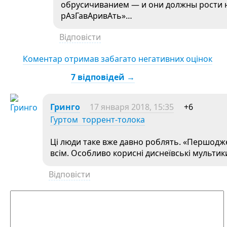
обрусичиванием — и они должны рости н
рАзГавАривАть»…
Відповісти
Коментар отримав забагато негативних оцінок
7 відповідей →
Гринго
17 января 2018, 15:35
+6
Гуртом торрент-толока
Ці люди таке вже давно роблять. «Першодже
всім. Особливо корисні диснеївські мультики
Відповісти