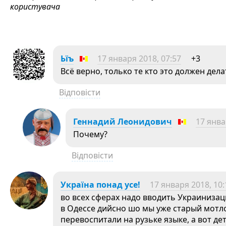
користувача
Ьїъ
17 января 2018, 07:57
+3
Всё верно, только те кто это должен дела
Відповісти
Геннадий Леонидович
17 янва
Почему?
Відповісти
Україна понад усe!
17 января 2018, 10:
во всех сферах надо вводить Украинизац
в Одессе дийсно шо мы уже старый мотл
перевоспитали на рузьке языке, а вот д