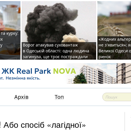
та курку:
их
«Жодних альте
ку
Ворог атакував суховантаж
не з'явиться»: 
в Одеській області: одна людина
Великої Одеси
загинула, ще троє постраждали
ринок
Архів
Топ
 Або спосіб «лагідної»