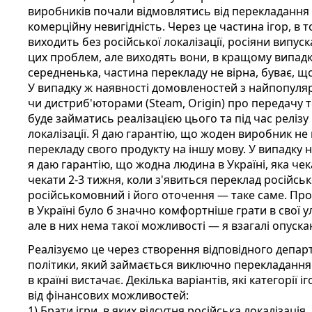
виробників почали відмовлятись від перекладання
комерційну невигідність. Через це частина ігор, в т
виходить без російської локалізації, росіяни випус
цих проблем, але виходять вони, в кращому випадку, 
середненька, частина перекладу не вірна, буває, щ
У випадку ж наявності домовленостей з найпопул
чи дистриб'юторами (Steam, Origin) про передачу т
буде займатись реалізацією цього та під час релізу
локалізації. Я даю гарантію, що жоден виробник не
перекладу свого продукту на іншу мову. У випадку на
я даю гарантію, що жодна людина в Україні, яка чека
чекати 2-3 тижня, коли з'явиться переклад російсь
російськомовний і його оточення — таке саме. Про т
в Україні було б значно комфортніше грати в свої у
але в них нема такої можливості — я взагалі опуска
Реалізуємо це через створення відповідного департ
політики, який займається виключно перекладанням
в країні вистачає. Декілька варіантів, які категорії 
від фінансових можливостей:
1) Брати ігри, в яких відсутня російська локалізація.