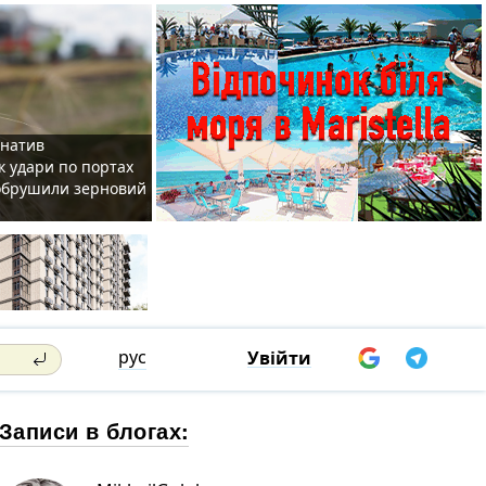
рнатив
як удари по портах
 обрушили зерновий
рус
Увійти
Записи в блогах: