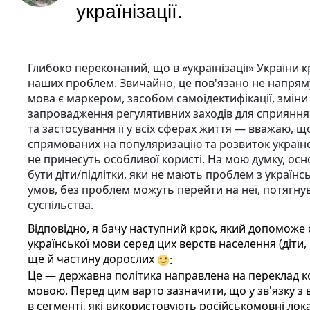
українізації.
Глибоко переконаний, що в «українізації» України 
наших проблем. Звичайно, це пов'язано не напряму
мова є маркером, засобом самоідектифікації, зміни 
запровадження регулятивних заходів для сприяння 
та застосування її у всіх сферах життя — вважаю, щ
спрямованих на популяризацію та розвиток україн
не принесуть особливої користі. На мою думку, ос
бути діти/підлітки, яки не мають проблем з українсь
умов, без проблем можуть перейти на неї, потягну
суспільства.
Відповідно, я бачу наступний крок, який допоможе
української мови серед цих верств населення (діти, 
ще й частину дорослих
:
Це — державна політика направлена на переклад к
мовою. Перед цим варто зазначити, що у зв'язку з 
в сегменті, які використовують російськомовні локал