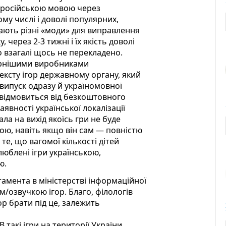
 російською мовою через
ому числі і доволі популярних,
кають різні «моди» для виправлення
через 2-3 тижні і їх якість доволі
о взагалі щось не перекладено.
ярнішими виробниками
ексту ігор державному органу, який
 випуск одразу й україномовної
 відмовиться від безкоштовного
явності української локалізації
ла на вихід якоїсь гри не буде
кою, навіть якщо він сам — повністю
е, що вагомої кількості дітей
люблені ігри українською,
ю.
амента в міністерстві інформаційної
/озвучкою ігор. Благо, філологів
ігор брати під це, залежить
 В такі ігри на території України