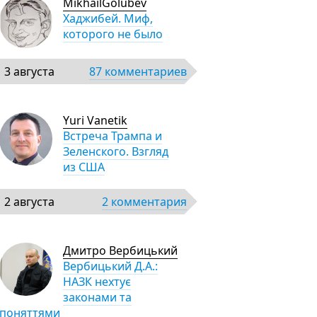
MikhailGolubev
Хаджибей. Миф,
которого не было
3 августа
87 комментариев
Yuri Vanetik
Встреча Трампа и
Зеленского. Взгляд
из США
2 августа
2 комментария
Дмитро Вербицький
Вербицький Д.А.:
НАЗК нехтує
законами та
поняттями