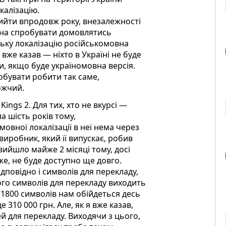
калізацію.
 вийти впродовж року, внезалежності
ожна спробувати домовлятись
ьку локалізацію російськомовна
 вже казав — ніхто в Україні не буде
ли, якщо буде україномовна версія.
робувати робити так саме,
ожчий.
ings 2. Для тих, хто не вкурсі —
а шість років тому,
мовної локалізації в неї нема через
виробник, який її випускає, робив
вийшло майже 2 місяці тому, досі
же, не буде доступно ще довго.
ідповідно і символів для перекладу,
ього символів для перекладу виходить
 1800 символів нам обійдеться десь
 310 000 грн. Але, як я вже казав,
чей для перекладу. Виходячи з цього,