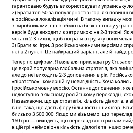
гарантовано будуть використовувати українську ло
2) Брати топ-50 за популярностю ігор, які повинні
є російська локалізація чи ні. В такому випадку м
з виробниками, що в обмін на безкоштовну українс
версія буде виходити з затримкою на 2-3 тижні. Як я
чекати 2-3 тижні, щоб пограти в гру, яку вони чека
3) Брати всі ігри. З російськомовними версіями сп
як і в 2 пункті. Це найкращий варіант, але й найдор
Тепер по цифрам. Я взяв для приклада гру Crusader K
це вкрай популярна глобальна стратегія, яка вийшл
але до неї виходить 2-3 доповнення в рік. Російсько
«піратство» і комерційну невигідність. Хоча колись 
і російськомовну версію. Останнє доповнення, яке 
недоступно в якісному російському перекладі і, схо
Незважаючи, що це стратегія, кількість діалогів, а в
в неї така, що дасть фору більшості інших ігор. Вс
близько 3 500 000. Якщо ми візьмемо, що переклад
160 грн — виходить, що переклад всієї гри нам вийде
в цій грі неймовірна кількість діалогів та інших ре