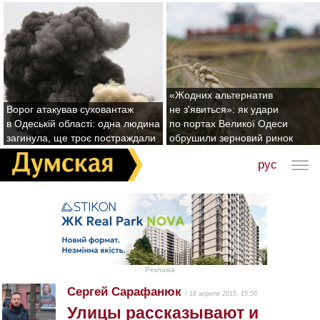
«Жодних альтернатив
Ворог атакував суховантаж
не з'явиться»: як удари
в Одеській області: одна людина
по портах Великої Одеси
загинула, ще троє постраждали
обрушили зерновий ринок
рус
Реклама
Сергей Сарафанюк
/ 16 апреля 2015, 15:50
Улицы рассказывают и