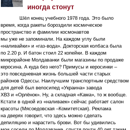
иногда стонут
Шёл конец учебного 1978 года. Это было
время, когда ракеты бороздили космическое
пространство и фамилии космонавтов
мы уже не запоминали. На каждом углу были
«наливайки» и «газ-вода». Докторская колбаса была
по 2.20 р. И батон стоил 22 копейки. В каждом
микрорайоне Молдаванки были магазины по продаже
керосина. А куда без него? Примусы и керосинки –
это повседневная жизнь большей части старых
районов Одессы. Наилучшим транспортным средством
для детей был велосипед «Украина» завода
ХВЗ и «Орлёнок». Ну, а складная «Кама», то ж вообще.
Кстати в одной из «наливаек» сейчас работает салон
красоты (Мясоедовская –Комитетская). Реклама
на дверях говорит, что здесь можно сделать
депиляцию и нарастить брови. Вот бы удивились
мои соседи по Молдаванке, спустя почти 40 лет таким