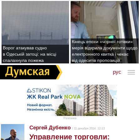
Кінець епохи «чорної готівки»:
Ворог атакував судно
мерія відкрила документи щодо
в Одеській затоці: на місці
електронного квитка і чекає
спалахнула пожежа
від одеситів пропозицій
рус
Реклама
Сергей Дубенко
/ 11 декабря 2014, 12:13
Управление торговли: