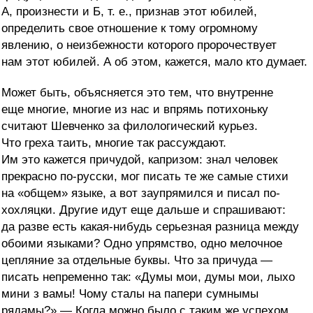
А, произнести и Б, т. е., признав этот юбилей,
определить свое отношение к тому огромному
явлению, о неизбежности которого пророчествует
нам этот юбилей. А об этом, кажется, мало кто думает.
Может быть, объясняется это тем, что внутренне
еще многие, многие из нас и впрямь потихоньку
считают Шевченко за филологический курьез.
Что греха таить, многие так рассуждают.
Им это кажется причудой, капризом: знал человек
прекрасно по-русски, мог писать те же самые стихи
на «общем» языке, а вот заупрямился и писал по-
хохляцки. Другие идут еще дальше и спрашивают:
да разве есть какая-нибудь серьезная разница между
обоими языками? Одно упрямство, одно мелочное
цепляние за отдельные буквы. Что за причуда —
писать непременно так: «Думы мои, думы мои, лыхо
мини з вамы! Чому сталы на папери сумнымы
рядамы?» — Когда можно было с таким же успехом