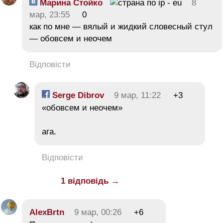
Марина Стойко
8
мар, 23:55
0
как по мне — вялый и жидкий словесный стул
— обовсем и неочем
Відповісти
Serge Dibrov
9 мар, 11:22
+3
«обовсем и неочем»
ага.
Відповісти
1 відповідь →
AlexBrtn
9 мар, 00:26
+6