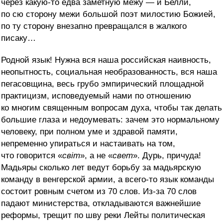
через какую-то едва заметную межу — и Белли,
по сю сторону межи большой поэт милостию Божией,
по ту сторону внезапно превращался в жалкого
писаку…
Родной язык! Нужна вся наша российская наивность,
неопытность, социальная необразованность, вся наша
пегасовщина, весь грубо эмпирический площадной
практицизм, исповедуемый нами по отношению
ко многим священным вопросам духа, чтобы так делать
большие глаза и недоумевать: зачем это нормальному
человеку, при полном уме и здравой памяти,
непременно упираться и настаивать на том,
что говорится «
свiт
», а не «
свет
». Дурь, причуда!
Мадьяры сколько лет ведут борьбу за мадьярскую
команду в венгерской армии, а всего-то язык команды
состоит ровным счетом из 70 слов. Из-за 70 слов
падают министерства, откладываются важнейшие
реформы, трещит по шву реки Лейты политическая