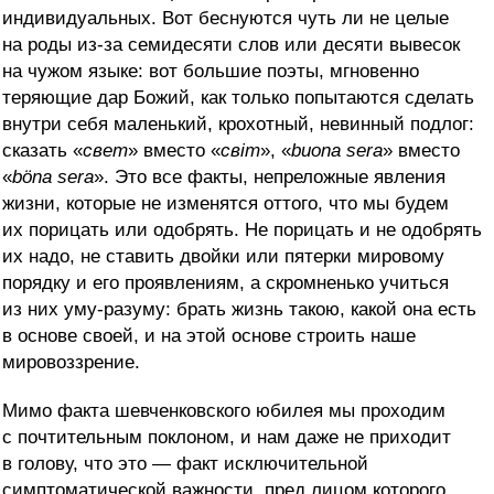
индивидуальных. Вот беснуются чуть ли не целые
на роды из-за семидесяти слов или десяти вывесок
на чужом языке: вот большие поэты, мгновенно
теряющие дар Божий, как только попытаются сделать
внутри себя маленький, крохотный, невинный подлог:
сказать «
свет
» вместо «
свiт
», «
buona sera
» вместо
«
böna sera
». Это все факты, непреложные явления
жизни, которые не изменятся оттого, что мы будем
их порицать или одобрять. Не порицать и не одобрять
их надо, не ставить двойки или пятерки мировому
порядку и его проявлениям, а скромненько учиться
из них уму-разуму: брать жизнь такою, какой она есть
в основе своей, и на этой основе строить наше
мировоззрение.
Мимо факта шевченковского юбилея мы проходим
с почтительным поклоном, и нам даже не приходит
в голову, что это — факт исключительной
симптоматической важности, пред лицом которого,