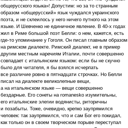
общерусского языка»! Допустим: но за то странным
образом «общерусский» язык чуждался украинского
поэта, и не склеилось у него ничего путного на этом
языке. И Шевченко не единичное явление. В 40-х годах
жил в Риме большой поэт Белли: о нем, кажется, есть
где-то упоминание у Гоголя. Он писал главным образом
на римском диалекте. Римский диалект, не в пример
другим местным наречиям Италии, почти совершенно
совпадает с итальянским языком: если бы не скучно
было для читателя, я бы взялся исчерпать
все различие ровно в пятнадцати строчках. Но Белли
писал на диалекте великолепные вещи,
а на итальянском языке — вещи совершенно
бездарные. Его сонеты на romanesko изумительны,
его итальянские элегии водянисты, риторичны
и позабыты. Тоже, очевидно, крепко заупрямился
человек: так заупрямился, что и сам Бог его покидал,
как только он в своем творческом порыве переступал