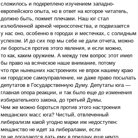
сложилось и подкреплено изучением западно-
европейского опыта, но в ответ на которое читатель,
должно быть, пожмет плечами. Наш юг стал
излюбленной ареной черносотенства, и подвизается
у нас оно, особенно в городах и местечках, с солидным
успехом. И до сих пор мы себе не дали отчета, можно
ли бороться против этого явления, и если можно,
то как, каким оружием. А между тем вопрос этот имел
бы право на всяческое наше внимание, потому
что при нынешних настроениях не впрок нашему краю
ни городское самоуправление, ни даже право посылать
депутатов в Государственную Думу. Депутаты юга —
главная опора реакции, и так было еще до изменения
избирательного закона, до третьей Думы.
Чем же можно бороться против этого настроения
мещанских масс юга? Чистый, отвлеченный
либерализм какой угодно марки им недоступен:
мещанство не идет за либералами, если
те не догадаются дать ему в придачу еще нечто.