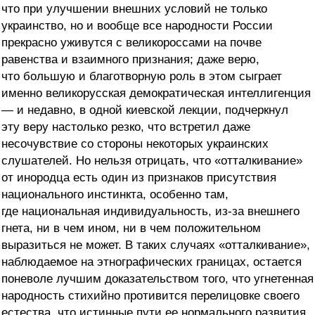
что при улучшении внешних условий не только
украинство, но и вообще все народности России
прекрасно уживутся с великороссами на почве
равенства и взаимного признания; даже верю,
что большую и благотворную роль в этом сыграет
именно великорусская демократическая интеллигенция
— и недавно, в одной киевской лекции, подчеркнул
эту веру настолько резко, что встретил даже
несочувствие со стороны некоторых украинских
слушателей. Но нельзя отрицать, что «отталкивание»
от инородца есть один из признаков присутствия
национального инстинкта, особенно там,
где национальная индивидуальность, из-за внешнего
гнета, ни в чем ином, ни в чем положительном
выразиться не может. В таких случаях «отталкивание»,
наблюдаемое на этнографических границах, остается
поневоле лучшим доказательством того, что угнетенная
народность стихийно противится перелицовке своего
естества, что истинные пути ее нормального развития