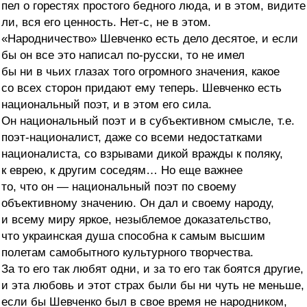
пел о горестях простого бедного люда, и в этом, видите
ли, вся его ценность. Нет-с, не в этом.
«Народничество» Шевченко есть дело десятое, и если
бы он все это написал по-русски, то не имел
бы ни в чьих глазах того огромного значения, какое
со всех сторон придают ему теперь. Шевченко есть
национальный поэт, и в этом его сила.
Он национальный поэт и в субъективном смысле, т.е.
поэт-националист, даже со всеми недостатками
националиста, со взрывами дикой вражды к поляку,
к еврею, к другим соседям… Но еще важнее
то, что он — национальный поэт по своему
объективному значению. Он дал и своему народу,
и всему миру яркое, незыблемое доказательство,
что украинская душа способна к самым высшим
полетам самобытного культурного творчества.
За то его так любят одни, и за то его так боятся другие,
и эта любовь и этот страх были бы ни чуть не меньше,
если бы Шевченко был в свое время не народником,