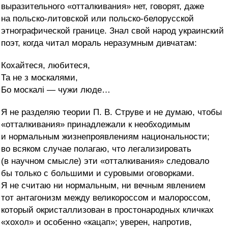
выразительного «отталкивания» нет, говорят, даже
на польско-литовской или польско-белорусской
этнографической границе. Знал свой народ украинский
поэт, когда читал мораль неразумным дивчатам:
Кохайтеся, любитеся,
Та не з москалями,
Бо москалi — чужи люде…
Я не разделяю теории П. В. Струве и не думаю, чтобы
«отталкивания» принадлежали к необходимым
и нормальным жизнепроявлениям национальности;
во всяком случае полагаю, что легализировать
(в научном смысле) эти «отталкивания» следовало
бы только с большими и суровыми оговорками.
Я не считаю ни нормальным, ни вечным явлением
тот антагонизм между великороссом и малороссом,
который окристаллизован в простонародных кличках
«хохол» и особенно «кацап»; уверен, напротив,