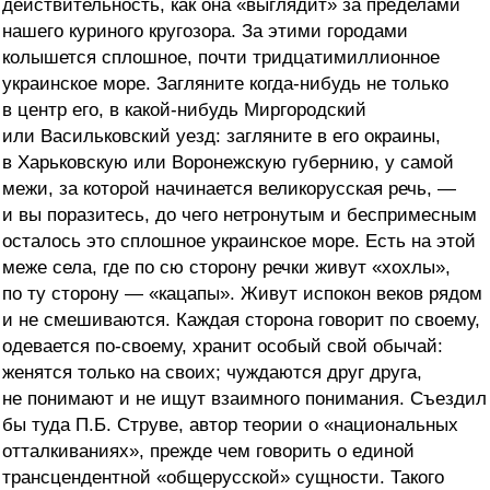
действительность, как она «выглядит» за пределами
нашего куриного кругозора. За этими городами
колышется сплошное, почти тридцатимиллионное
украинское море. Загляните когда-нибудь не только
в центр его, в какой-нибудь Миргородский
или Васильковский уезд: загляните в его окраины,
в Харьковскую или Воронежскую губернию, у самой
межи, за которой начинается великорусская речь, —
и вы поразитесь, до чего нетронутым и беспримесным
осталось это сплошное украинское море. Есть на этой
меже села, где по сю сторону речки живут «хохлы»,
по ту сторону — «кацапы». Живут испокон веков рядом
и не смешиваются. Каждая сторона говорит по своему,
одевается по-своему, хранит особый свой обычай:
женятся только на своих; чуждаются друг друга,
не понимают и не ищут взаимного понимания. Съездил
бы туда П.Б. Струве, автор теории о «национальных
отталкиваниях», прежде чем говорить о единой
трансцендентной «общерусской» сущности. Такого