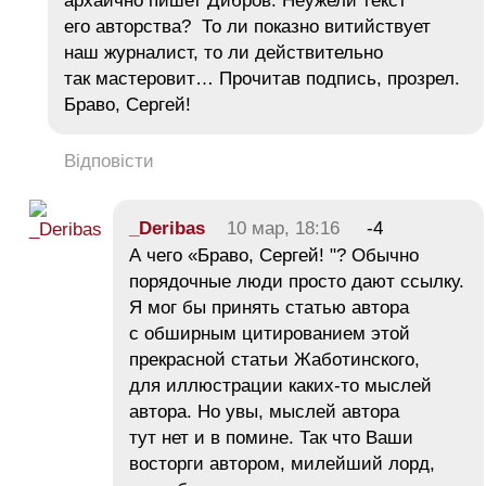
архаично пишет Дибров. Неужели текст
его авторства? То ли показно витийствует
наш журналист, то ли действительно
так мастеровит… Прочитав подпись, прозрел.
Браво, Сергей!
Відповісти
_Deribas
10 мар, 18:16
-4
А чего «Браво, Сергей! "? Обычно
порядочные люди просто дают ссылку.
Я мог бы принять статью автора
с обширным цитированием этой
прекрасной статьи Жаботинского,
для иллюстрации каких-то мыслей
автора. Но увы, мыслей автора
тут нет и в помине. Так что Ваши
восторги автором, милейший лорд,