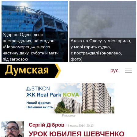
Удар по Одесі: двоє
постраждалих, на стадіоні
Атака на Одесу: у місті приліт,
«Чорноморець» знесло
у морі горить судно,
частину даху, суботній матч
є постраждалі (оновлено,
під загрозою
фото)
рус
Реклама
Сергій Дібров
/ 8 марта 2014, 20:13
УРОК ЮБИЛЕЯ ШЕВЧЕНКО