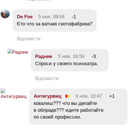
De Foe
5 ноя, 09:04
-1
Єто что за ватная скотофабрика?
Відповісти
Радник
5 ноя, 16:59
-3
Спроси у своего психиатра.
Відповісти
Антигурвиц
6 ноя, 10:47
+1
ковалиш??? что вы делайте
в облраде??? идите работайте
по своей профессии.