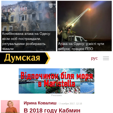
Комбінована атака на Одесу:
вісім осіб постраждали,
рятувальники розбирають
Атака на Одесу: у місті чути
завали
вибухи, працює ППО
рус
Реклама
Ирина Ковалиш
/ 3 ноября 2017, 12:16
В 2018 году Кабмин