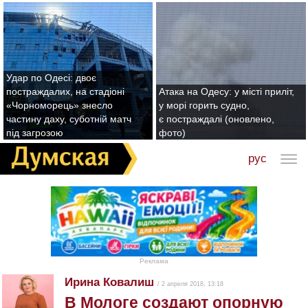
Удар по Одесі: двоє
постраждалих, на стадіоні
Атака на Одесу: у місті приліт,
«Чорноморець» знесло
у морі горить судно,
частину даху, суботній матч
є постраждалі (оновлено,
під загрозою
фото)
рус
Реклама
Ирина Ковалиш
/ 2 апреля 2018, 13:18
В Мологе создают опорную