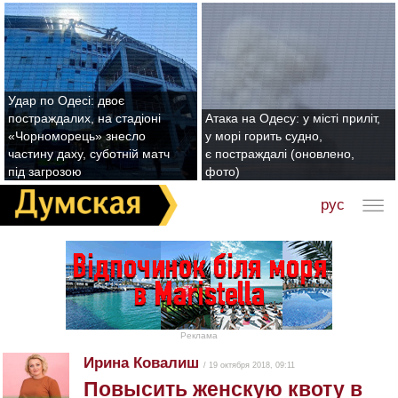
Удар по Одесі: двоє
постраждалих, на стадіоні
Атака на Одесу: у місті приліт,
«Чорноморець» знесло
у морі горить судно,
частину даху, суботній матч
є постраждалі (оновлено,
під загрозою
фото)
рус
Реклама
Ирина Ковалиш
/ 19 октября 2018, 09:11
Повысить женскую квоту в