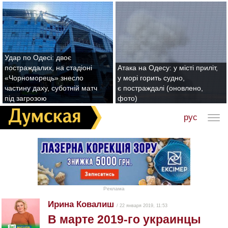
Удар по Одесі: двоє
постраждалих, на стадіоні
Атака на Одесу: у місті приліт,
«Чорноморець» знесло
у морі горить судно,
частину даху, суботній матч
є постраждалі (оновлено,
під загрозою
фото)
рус
Реклама
Ирина Ковалиш
/ 22 января 2019, 11:53
В марте 2019-го украинцы