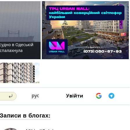
судно в Одеській
і спалахнула
рус
Увійти
Записи в блогах: