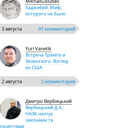
MikhailGolubev
Хаджибей. Миф,
которого не было
3 августа
91 комментарий
Yuri Vanetik
Встреча Трампа и
Зеленского. Взгляд
из США
2 августа
2 комментария
Дмитро Вербицький
Вербицький Д.А.:
НАЗК нехтує
законами та
поняттями