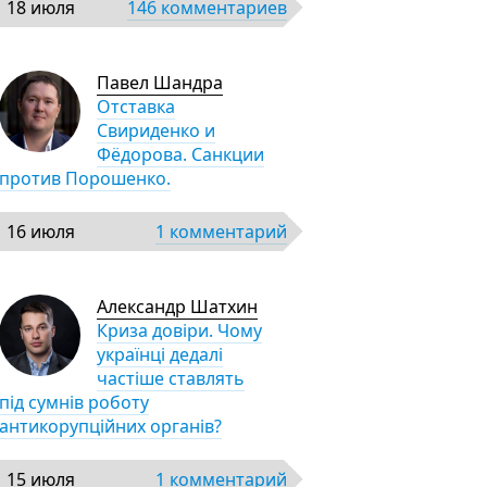
18 июля
146 комментариев
Павел Шандра
Отставка
Свириденко и
Фёдорова. Санкции
против Порошенко.
16 июля
1 комментарий
Александр Шатхин
Криза довіри. Чому
українці дедалі
частіше ставлять
під сумнів роботу
антикорупційних органів?
15 июля
1 комментарий