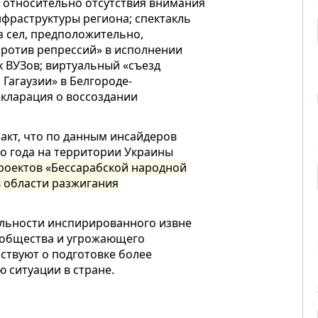
 относительно отсутствия внимания
фраструктуры региона; спектакль
з сел, предположительно,
против репрессий» в исполнении
х ВУЗов; виртуальный «съезд
Гагаузии» в Белгороде-
екларация о воссоздании
акт, что по данным инсайдеров
го года на территории Украины
проектов «Бессарабской народной
в области разжигания
льности инспирированного извне
 общества и угрожающего
ьствуют о
подготовке более
 ситуации в стране.