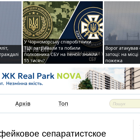
У Чорноморську співробітники
иліт,
ТЦК затримали та побили
Ворог атакував 
страждалі
полковника СБУ на пенсії: зникли
затоці: на місц
55 тисяч?
пожежа
Архів
Топ
 фейковое сепаратистское