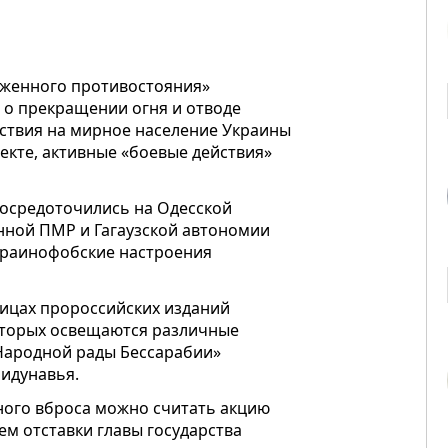
руженного противостояния»
 о прекращении огня и отводе
ствия на мирное население Украины
пекте, активные «боевые действия»
 сосредоточились на Одесской
нной ПМР и Гагаузской автономии
украинофобские настроения
аницах пророссийских изданий
которых освещаются различные
Народной рады Бессарабии»
идунавья.
ого вброса можно считать акцию
м отставки главы государства