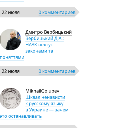
22 июля
0 комментариев
Дмитро Вербицький
Вербицький Д.А.:
НАЗК нехтує
законами та
поняттями
22 июля
0 комментариев
MikhailGolubev
Шквал ненависти
к русскому языку
в Украине — зачем
это останавливать