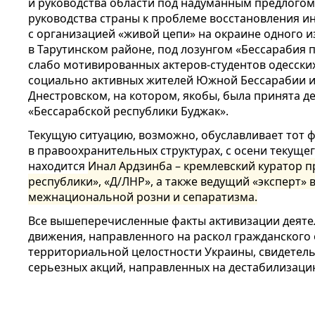
и руководства области под надуманным предлогом
руководства страны к проблеме восстановления ин
с организацией «живой цепи» на окраине одного и
в Тарутинском районе, под лозунгом «Бессарабия 
слабо мотивированных актеров-студентов одесски
социально активных жителей Южной Бессарабии и 
Днестровском, на котором, якобы, была принята д
«Бессарабской республики Буджак».
Текущую ситуацию, возможно, обуславливает тот ф
в правоохранительных структурах, с осени текуще
находится
Инал Ардзинба – кремлевский куратор 
республики», «Д/ЛНР», а также ведущий «эксперт» 
межнациональной розни и сепаратизма.
Все вышеперечисленные факты активизации деяте
движения, направленного на раскол гражданского
территориальной целостности Украины, свидетел
серьезных акций, направленных на дестабилизацию