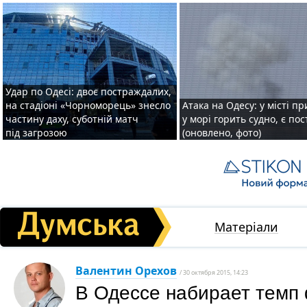
Удар по Одесі: двоє постраждалих,
на стадіоні «Чорноморець» знесло
Атака на Одесу: у місті пр
частину даху, суботній матч
у морі горить судно, є по
під загрозою
(оновлено, фото)
Матеріали
Валентин Орехов
/ 30 октября 2015, 14:23
В Одессе набирает темп