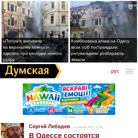
«Полум'я вирувало
Комбінована атака на Одесу:
на верхньому поверсі»:
вісім осіб постраждали,
одесити про наслідки нічного
рятувальники розбирають
удару
завали
рус
Реклама
Сергей Лебедев
/ 14 января 2015, 13:36
В Одессе состоятся