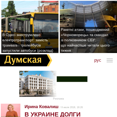
Ракетні атаки, пошкоджений
В Одесі знеструмлено
«Чорноморець» та скандал
електротранспорт: замість
із полковником СБУ:
трамваїв і тролейбусів
що найчастіше читали цього
запустили автобуси (розклад)
тижня
рус
Реклама
Ирина Ковалиш
/ 9 июля 2018, 18:26
В УКРАИНЕ ДОЛГИ