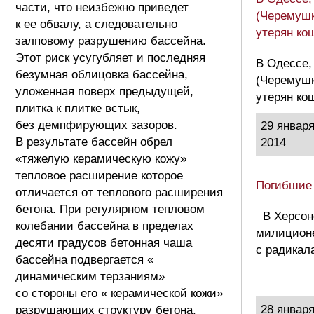
части, что неизбежно приведет
(Черемушк
к ее обвалу, а следовательно
утерян ко
залповому разрушению бассейна.
Этот риск усугубляет и последняя
В Одессе,
безумная облицовка бассейна,
(Черемушк
уложенная поверх предыдущей,
утерян ко
плитка к плитке встык,
без демпфирующих зазоров.
29 январ
В результате бассейн обрел
2014
«тяжелую керамическую кожу»
тепловое расширение которое
Погибшие
отличается от теплового расширения
бетона. При регулярном тепловом
В Херсон
колебании бассейна в пределах
милиционе
десяти градусов бетонная чаша
с радикал
бассейна подвергается «
динамическим терзаниям»
со стороны его « керамической кожи»
28 январ
разрушающих структуру бетона.