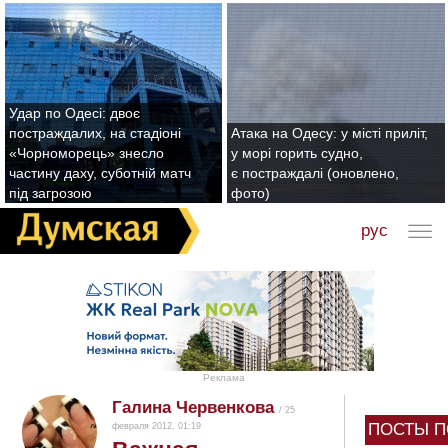
Удар по Одесі: двоє
постраждалих, на стадіоні
Атака на Одесу: у місті приліт,
«Чорноморець» знесло
у морі горить судно,
частину даху, суботній матч
є постраждалі (оновлено,
під загрозою
фото)
рус
Реклама
Галина Червенкова
/ 25
ПОСТЫ П
февраля 2012, 01:19