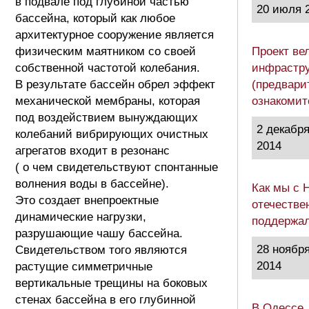
в подвале под глубиной частью
20 июля 
бассейна, который как любое
архитектурное сооружение является
физическим маятником со своей
Проект ве
собственной частотой колебания.
инфрастру
В результате бассейн обрел эффект
(предвари
механической мембраны, которая
ознакоми
под воздействием вынуждающих
2 декабр
колебаний вибрирующих очистных
2014
агрегатов входит в резонанс
( о чем свидетельствуют спонтанные
волнения воды в бассейне).
Как мы с 
Это создает внепроектные
отечестве
динамические нагрузки,
поддержа
разрушающие чашу бассейна.
28 ноябр
Свидетельством того являются
2014
растущие симметричные
вертикальные трещины на боковых
стенах бассейна в его глубинной
В Одессе,