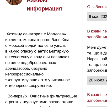
Важная
О забвени
информация
9 мая 20
В країні 
Хозяину санатория « Молдова»
запобіжни
и клиентам санаторного бассейна
с морской водой полезно узнать
Мені дуже
в какую опасную антисанитарную
те, що від
и техногенную зону они попадают
Наразі на
по вине недобросовестных
те, що пе
арендаторов, безумно
запобіжни
непрофессионально
эксплуатирующих это уникальное
20 июля 
инженерное сооружение.
В країні 
Во-первых: Очистные фильтрующие
запобіжни
агрегаты недопустимо расположили