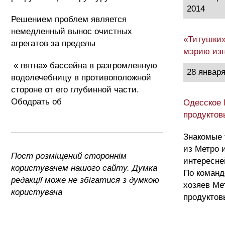
2014
Решением проблем является
немедленный вынос очистных
«Титушки»
агрегатов за пределы
мэрию изн
« пятна» бассейна в разгромленную
28 января
водолечебницу в противоположной
стороне от его глубинной части.
Ободрать об
Одесское 
продуктов
Знакомые 
из Метро 
Пост розміщений стороннім
интересне
користувачем нашого сайту. Думка
По команд
редакції може не збігатися з думкою
хозяев Ме
користувача
продуктов