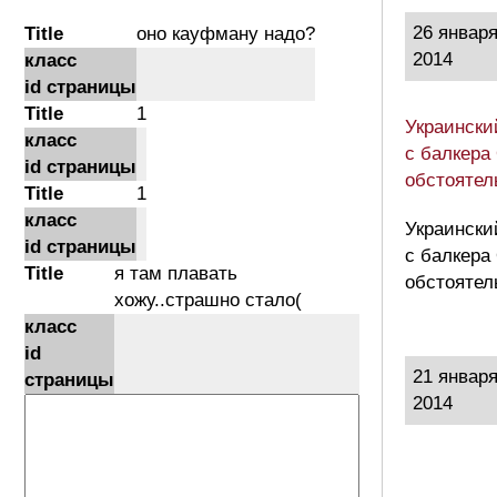
26 январ
Title
оно кауфману надо?
2014
класс
id страницы
Title
1
Украински
класс
с балкера
id страницы
обстоятел
Title
1
класс
Украински
id страницы
с балкера
Title
я там плавать
обстоятел
хожу..страшно стало(
класс
id
21 январ
страницы
2014