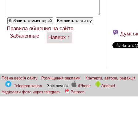
Правила общения на сайте
.
Думськ
Забаненные
Наверх ↑
Повна версія сайту
Розміщення реклами
Контакти, автори, редакція
Telegram-канал
Застосунок:
iPhone
Android
Надіслати фото через telegram
Patreon