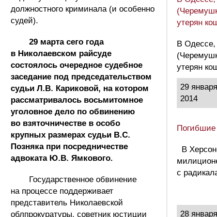
должностного криминала (и особенно
(Черемушк
судей).
утерян ко
29 марта сего года
В Одессе,
в Николаевском райсуде
(Черемушк
состоялось очередное судебное
утерян ко
заседание под председательством
29 январ
судьи Л.В. Кариковой, на котором
2014
рассматривалось восьмитомное
уголовное дело по обвинению
во взяточничестве в особо
Погибшие
крупных размерах судьи В.С.
Позняка при посредничестве
В Херсон
адвоката Ю.В. Ямкового.
милиционе
с радикал
Государственное обвинение
на процессе поддерживает
представитель Николаевской
28 январ
облпрокуратуры, советник юстиции