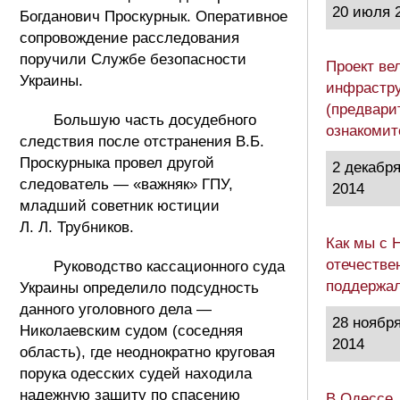
20 июля 
Богданович Проскурнык. Оперативное
сопровождение расследования
поручили Службе безопасности
Проект ве
Украины.
инфрастру
(предвари
Большую часть досудебного
ознакоми
следствия после отстранения В.Б.
Проскурныка провел другой
2 декабр
следователь — «важняк» ГПУ,
2014
младший советник юстиции
Л. Л. Трубников.
Как мы с 
отечестве
Руководство кассационного суда
поддержа
Украины определило подсудность
данного уголовного дела —
28 ноябр
Николаевским судом (соседняя
2014
область), где неоднократно круговая
порука одесских судей находила
надежную защиту по спасению
В Одессе,