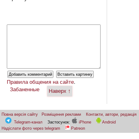
Правила общения на сайте
.
Забаненные
Наверх ↑
Повна версія сайту
Розміщення реклами
Контакти, автори, редакція
Telegram-канал
Застосунок:
iPhone
Android
Надіслати фото через telegram
Patreon