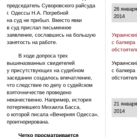
председатель Суворовского райсуда
26 январ
г. Одессы Н.А. Погребной
2014
на суд не прибыл. Вместо явки
в суд прислал письменное
заявление, сославшись на большую
Украински
занятость на работе.
с балкера
обстоятел
В ходе допроса трех
вышеназванных свидетелей
Украински
у присутствующих на судебном
с балкера
заседании создалось впечатление,
обстоятел
что следствие по делу о судейском
взяточничестве проведено
некачественно. Например, история
21 январ
потерпевшего Михаила Басса,
2014
о которой писала «Вечерняя Одесса»,
проигнорирована.
Четко просматривается