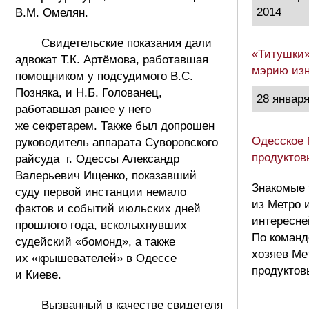
2014
В.М. Омелян.
Свидетельские показания дали
«Титушки»
адвокат Т.К. Артёмова, работавшая
мэрию изн
помощником у подсудимого В.С.
Позняка, и Н.Б. Голованец,
28 января
работавшая ранее у него
же секретарем. Также был допрошен
Одесское 
руководитель аппарата Суворовского
продуктов
райсуда
г. Одессы Александр
Валерьевич Ищенко, показавший
Знакомые 
суду первой инстанции немало
из Метро 
фактов и событий июльских дней
интересне
прошлого года, всколыхнувших
По команд
судейский «бомонд», а также
хозяев Ме
их «крышевателей» в Одессе
продуктов
и Киеве.
Вызванный в качестве свидетеля