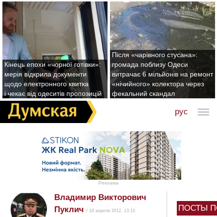
Після «чарівного стусана»:
Кінець епохи «чорної готівки»:
громада поблизу Одеси
мерія відкрила документи
витрачає 6 мільйонів на ремонт
щодо електронного квитка
«нічийного» колектора через
і чекає від одеситів пропозицій
фекальний скандал
рус
Реклама
Владимир Викторович
ПОСТЫ П
Пуклич
/ 18 апреля 2012, 13:10