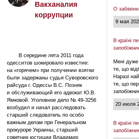
Вакханалия
О забвени
коррупции
9 мая 20
В країні 
запобіжни
В середине лета 2011 года
Мені дуже
одесситов шокировало известие:
те, що від
на «горячем» при получении взятки
Наразі на
были задержаны судья Суворовского
те, що пе
райсуда г. Одессы В.С. Позняк
запобіжни
и обслуживающий его адвокат Ю.В.
Ямковой. Уголовное дело № 49-3256
20 июля 
возбудил и начал расследовать
старший следователь по особо
важным делам при Генеральном
В країні 
прокуроре Украины, старший
запобіжни
советник юстиции Владимир