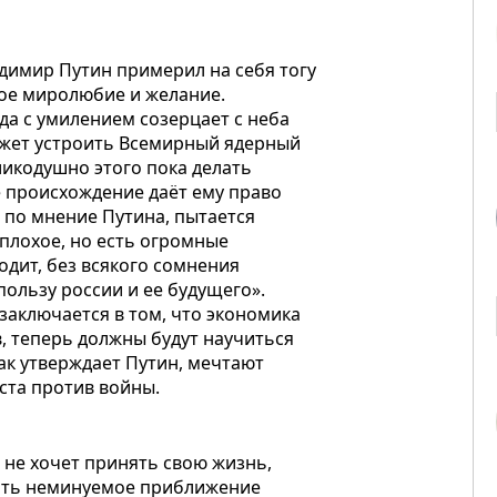
адимир Путин примерил на себя тогу
ое миролюбие и желание.
гда с умилением созерцает с неба
может устроить Всемирный ядерный
ликодушно этого пока делать
е происхождение даёт ему право
 по мнение Путина, пытается
 плохое, но есть огромные
одит, без всякого сомнения
 пользу россии и ее будущего».
 заключается в том, что экономика
в, теперь должны будут научиться
ак утверждает Путин, мечтают
еста против войны.
 не хочет принять свою жизнь,
вить неминуемое приближение