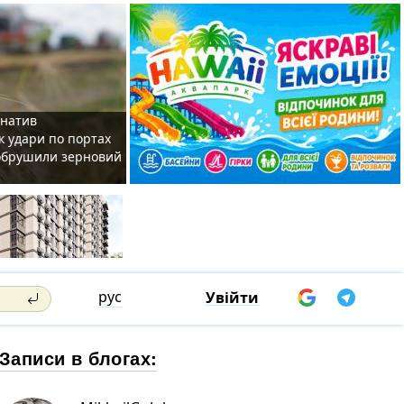
рнатив
як удари по портах
 обрушили зерновий
рус
Увійти
Записи в блогах: