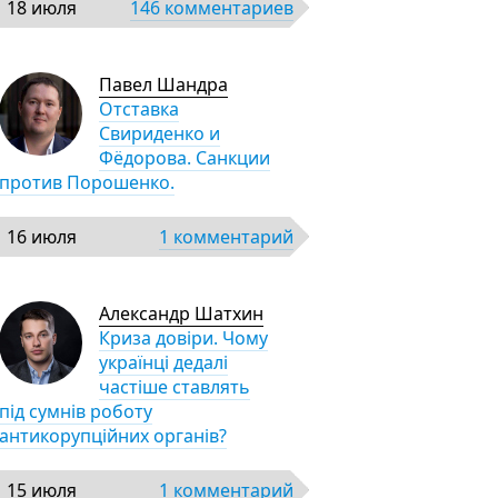
18 июля
146 комментариев
Павел Шандра
Отставка
Свириденко и
Фёдорова. Санкции
против Порошенко.
16 июля
1 комментарий
Александр Шатхин
Криза довіри. Чому
українці дедалі
частіше ставлять
під сумнів роботу
антикорупційних органів?
15 июля
1 комментарий