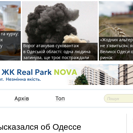
та курку:
их
«Жодних альте
ку
Ворог атакував суховантаж
не з'явиться»: 
в Одеській області: одна людина
Великої Одеси
загинула, ще троє постраждали
ринок
Архів
Топ
ысказался об Одессе