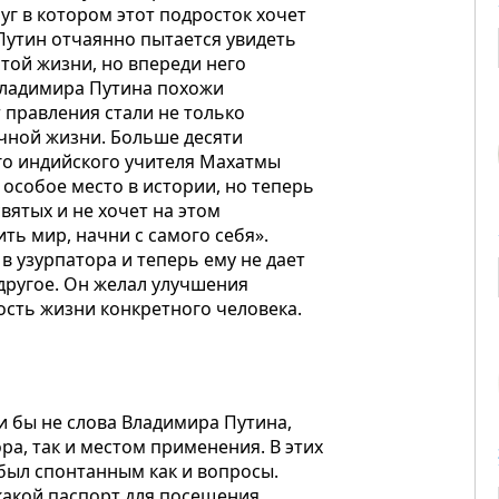
уг в котором этот подросток хочет
 Путин отчаянно пытается увидеть
той жизни, но впереди него
Владимира Путина похожи
т правления стали не только
личной жизни. Больше десяти
кого индийского учителя Махатмы
о особое место в истории, но теперь
вятых и не хочет на этом
ть мир, начни с самого себя».
в узурпатора и теперь ему не дает
 другое. Он желал улучшения
сть жизни конкретного человека.
и бы не слова Владимира Путина,
ра, так и местом применения. В этих
е был спонтанным как и вопросы.
 какой паспорт для посещения