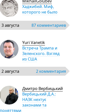
MikhailGolubev
Хаджибей. Миф,
которого не было
3 августа
87 комментариев
Yuri Vanetik
Встреча Трампа и
Зеленского. Взгляд
из США
2 августа
2 комментария
Дмитро Вербицький
Вербицький Д.А.:
НАЗК нехтує
законами та
поняттями