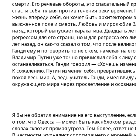
смерти. Его речевые обороты, это спасательный кр
спасти себя, плывя против течения реки времени.
жизнь впереди себя, он хочет быть архитектором э
выжженное поле и смерть. Любовь и миролюбие 
на яд, который выпускает каракатица. Двадцать ле
регрессом для его страны, но и для регресса его 
лет назад, он как-то сказал о том, что после вели
Ганди ему и поговорить то не с кем, намекая на ег
Владимир Путин уже точно причислил себя к лику с
останавливаться. Ганди говорил — «Хочешь измени
К сожалению, Путин изменил себя, превратившись 
покоя весь мир. А, ведь учитель Ганди, имел ввиду
окружающего мира через просветление и осознано
Я бы не обратил внимание на его выступление, есл
о том, что Одесса — может быть как яблоком раздо
словах сквозит прямая угроза. Тем более, ответ н
В частности, журналист спросил в него с иронией,