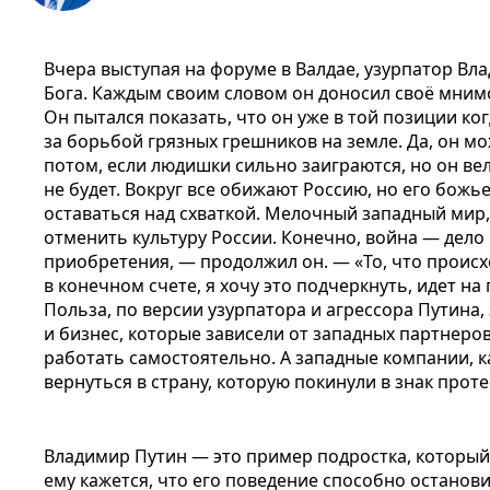
Вчера выступая на форуме в Валдае, узурпатор Вл
Бога. Каждым своим словом он доносил своё мним
Он пытался показать, что он уже в той позиции ко
за борьбой грязных грешников на земле. Да, он 
потом, если людишки сильно заиграются, но он ве
не будет. Вокруг все обижают Россию, но его божь
оставаться над схваткой. Мелочный западный мир,
отменить культуру России. Конечно, война — дело
приобретения, — продолжил он. — «То, что происх
в конечном счете, я хочу это подчеркнуть, идет на
Польза, по версии узурпатора и агрессора Путина,
и бизнес, которые зависели от западных партнеро
работать самостоятельно. А западные компании, к
вернуться в страну, которую покинули в знак прот
Владимир Путин — это пример подростка, который
ему кажется, что его поведение способно остано