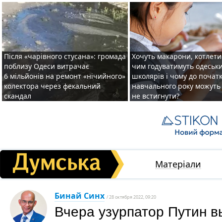
Після «чарівного стусана»: громада
Хочуть макарони, котлети 
поблизу Одеси витрачає
чим годуватимуть одеськ
6 мільйонів на ремонт «нічийного»
школярів і чому до почат
колектора через фекальний
навчального року можуть
скандал
не встигнути?
Матеріали
Бинай Синх
/ 28 октября 2022, 09:20
Вчера узурпатор Путин в