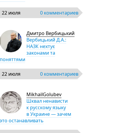
22 июля
0 комментариев
Дмитро Вербицький
Вербицький Д.А.:
НАЗК нехтує
законами та
поняттями
22 июля
0 комментариев
MikhailGolubev
Шквал ненависти
к русскому языку
в Украине — зачем
это останавливать