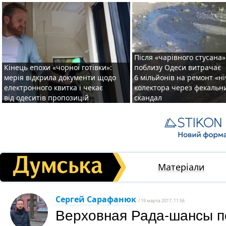
Після «чарівного стусана»
Кінець епохи «чорної готівки»:
поблизу Одеси витрачає
мерія відкрила документи щодо
6 мільйонів на ремонт «н
електронного квитка і чекає
колектора через фекальн
від одеситів пропозицій
скандал
Матеріали
Сергей Сарафанюк
/ 19 марта 2017, 11:56
Верховная Рада-шансы п