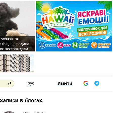
 суховантаж
сті: одна людина
роє постраждали
рус
Увійти
Записи в блогах: