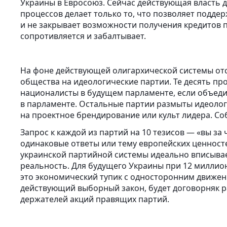
Украины в Евросоюз. Сейчас действующая власть 
процессов делает только то, что позволяет подде
и не закрывает возможности получения кредитов 
сопротивляется и забалтывает.
На фоне действующей олигархической системы отс
общества на идеологические партии. Те десять пр
националисты в будущем парламенте, если объедин
в парламенте. Остальные партии размыты идеоло
на проектное брендирование или культ лидера. Соб
Запрос к каждой из партий на 10 тезисов — «вы з
одинаковые ответы или тему европейских ценнос
украинской партийной системы идеально вписывае
реальность. Для будущего Украины при 12 милли
это экономический тупик с односторонним движени
действующий выборный закон, будет договорняк р
держателей акций правящих партий.