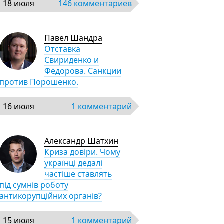
18 июля
146 комментариев
Павел Шандра
Отставка
Свириденко и
Фёдорова. Санкции
против Порошенко.
16 июля
1 комментарий
Александр Шатхин
Криза довіри. Чому
українці дедалі
частіше ставлять
під сумнів роботу
антикорупційних органів?
15 июля
1 комментарий