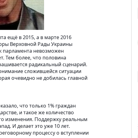
а ещё в 2015, а в марте 2016
боры Верховной Рады Украины
ск парламента невозможен
т. Тем более, что половина
прашивается радикальный сценарий.
понимание сложившейся ситуации
торая очевидно не добилась главной
казало, что только 1% граждан
арстве, и такое же количество
-то изменения. Поддержку реальным
д. И делает это уже 10 лет.
реговорному процессу о вступлении