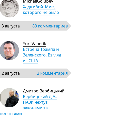
MikhailGolubev
Хаджибей. Миф,
которого не было
3 августа
89 комментариев
Yuri Vanetik
Встреча Трампа и
Зеленского. Взгляд
из США
2 августа
2 комментария
Дмитро Вербицький
Вербицький Д.А.:
НАЗК нехтує
законами та
поняттями