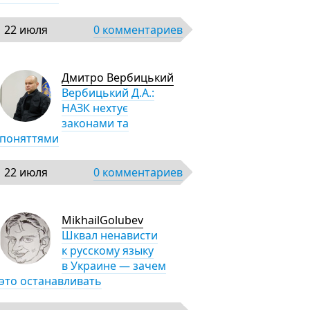
22 июля
0 комментариев
Дмитро Вербицький
Вербицький Д.А.:
НАЗК нехтує
законами та
поняттями
22 июля
0 комментариев
MikhailGolubev
Шквал ненависти
к русскому языку
в Украине — зачем
это останавливать