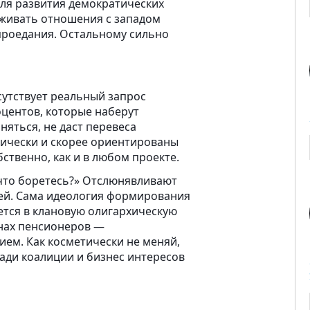
для развития демократических
рживать отношения с западом
проедания. Остальному сильно
утствует реальный запрос
оцентов, которые наберут
яться, не даст перевеса
гически и скорее ориентированы
ственно, как и в любом проекте.
а что боретесь?» Отслюнявливают
тей. Сама идеология формирования
тся в клановую олигархическую
онах пенсионеров —
ем. Как косметически не меняй,
ади коалиции и бизнес интересов