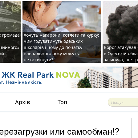
: громада
Хочуть макарони, котлети та курку:
чим годуватимуть одеських
ічийного»
школярів і чому до початку
Ворог атакував
ий
навчального року можуть
в Одеській обла
не встигнути?
загинула, ще т
Архів
Топ
ерезагрузки или самообман!?