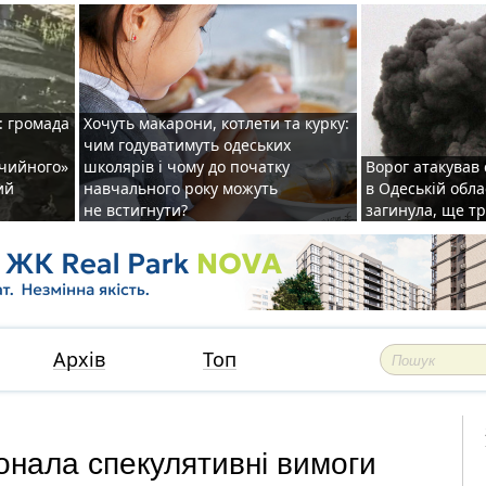
: громада
Хочуть макарони, котлети та курку:
чим годуватимуть одеських
ічийного»
школярів і чому до початку
Ворог атакував
ий
навчального року можуть
в Одеській обла
не встигнути?
загинула, ще т
Архів
Топ
онала спекулятивні вимоги