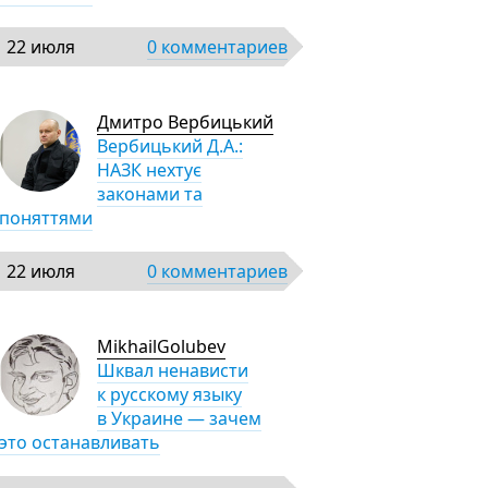
22 июля
0 комментариев
Дмитро Вербицький
Вербицький Д.А.:
НАЗК нехтує
законами та
поняттями
22 июля
0 комментариев
MikhailGolubev
Шквал ненависти
к русскому языку
в Украине — зачем
это останавливать