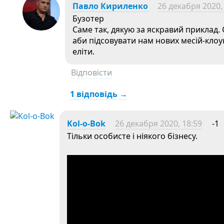
Павло Кириленко
26 декабря 2020,
Бузотер
Саме так, дякую за яскравий приклад. О
аби підсовувати нам нових месій-клоу
еліти.
Відповісти
1 відповідь →
Kol-o-Bok
26 декабря 2020, 18:59
-1
Тільки особисте і ніякого бізнесу.