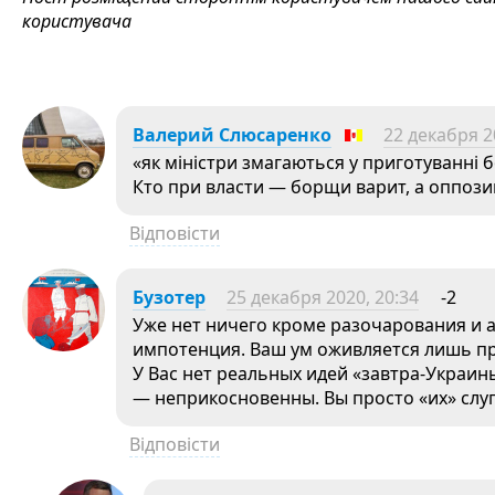
користувача
Валерий Слюсаренко
22 декабря 2
«як міністри змагаються у приготуванні 
Кто при власти — борщи варит, а оппози
Відповісти
Бузотер
25 декабря 2020, 20:34
-2
Уже нет ничего кроме разочарования и а
импотенция. Ваш ум оживляется лишь при
У Вас нет реальных идей «завтра-Украин
— неприкосновенны. Вы просто «их» слуг
Відповісти