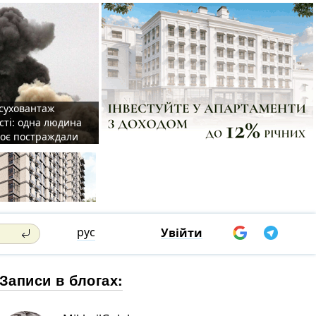
 суховантаж
сті: одна людина
роє постраждали
рус
Увійти
Записи в блогах: