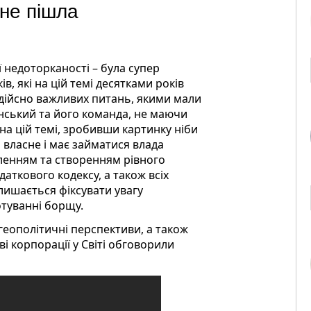
і не пішла
 недоторканості – була супер
, які на цій темі десятками років
д дійсно важливих питань, якими мали
нський та його команда, не маючи
на цій темі, зробивши картинку ніби
м власне і має займатися влада
ленням та створенням рівного
даткового кодексу, а також всіх
алишається фіксувати увагу
отуванні борщу.
геополітичні перспективи, а також
і корпорації у Світі обговорили