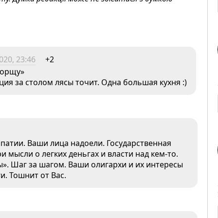
020, 23:46
+2
борщу»
ция за столом лясы точит. Одна большая кухня :)
патии. Ваши лица надоели. Государственная
 мысли о легких деньгах и власти над кем-то.
ы». Шаг за шагом. Ваши олигархи и их интересы
и. Тошнит от Вас.