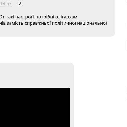
 14:57
-2
т такі настрої і потрібні олігархам
нів замість справжньої політичної національної