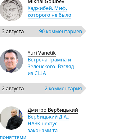
MikhailGolubev
Хаджибей. Миф,
которого не было
3 августа
90 комментариев
Yuri Vanetik
Встреча Трампа и
Зеленского. Взгляд
из США
2 августа
2 комментария
Дмитро Вербицький
Вербицький Д.А.:
НАЗК нехтує
законами та
поняттями