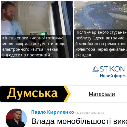
Після «чарівного стусана»
Кінець епохи «чорної готівки»:
поблизу Одеси витрачає
мерія відкрила документи щодо
6 мільйонів на ремонт «н
електронного квитка і чекає
колектора через фекальн
від одеситів пропозицій
скандал
Матеріали
Павло Кириленко
/ 22 декабря 2020, 20:42
Влада монобільшості вик