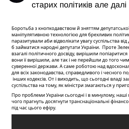
старих політиків але дал
Боротьба з кнопкодавством й зняттям депутатської
маніпулятивною технологією для брехливих політиків
паразитували аби відволікати увагу суспільства ві
б займатися народні депутати України.
Проте Зеле
взагалі політичного досвіду, вирішили попіаритися 
вони її вирішили, але так і не перейшли до того чи
суверенної держави. А саме роботою над вдоскона
для всіх законодавства, справедливого і чесного по
інших кодексів. От і виходить, що сьогодні владі з
суспільства на тому, як міністри змагаються у приг
Про проблеми України сьогодні і в минулому, наші 
чого прагнуть досягнути транснаціональні фінансов
під час цього ефіру.