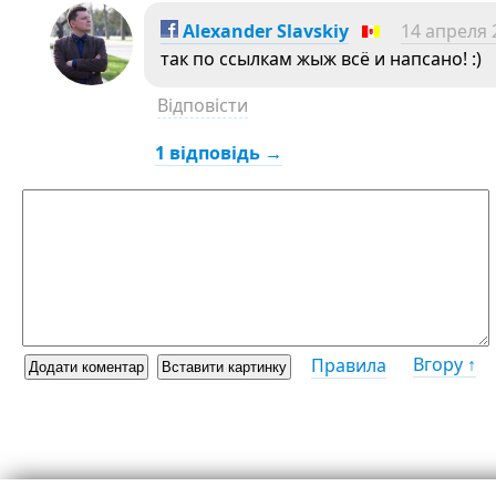
Alexander Slavskiy
14 апреля 
так по ссылкам жыж всё и напсано! :)
Відповісти
1 відповідь →
Вгору ↑
Правила