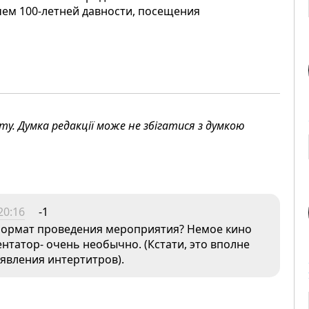
чем 100-летней давности, посещения
. Думка редакції може не збігатися з думкою
20:16
-1
 формат проведения мероприятия? Немое кино
ентатор- очень необычно. (Кстати, это вполне
оявления интертитров).