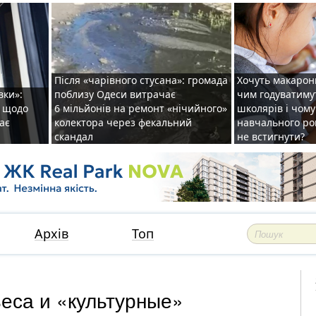
Після «чарівного стусана»: громада
Хочуть макарони
вки»:
поблизу Одеси витрачає
чим годуватиму
и щодо
6 мільйонів на ремонт «нічийного»
школярів і чому
ає
колектора через фекальний
навчального ро
скандал
не встигнути?
Архів
Топ
са и «культурные»