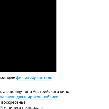
комендую
фильм «Хранитель
 а ещё идут дни Австрийского кино,
апасники для широкой публики
…
е воскресенье!
 Я ж ничего не продаю