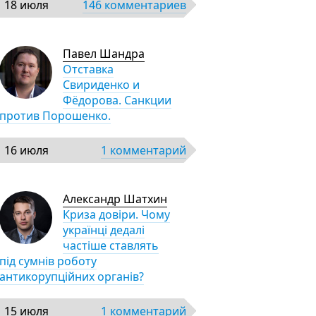
18 июля
146 комментариев
Павел Шандра
Отставка
Свириденко и
Фёдорова. Санкции
против Порошенко.
16 июля
1 комментарий
Александр Шатхин
Криза довіри. Чому
українці дедалі
частіше ставлять
під сумнів роботу
антикорупційних органів?
15 июля
1 комментарий