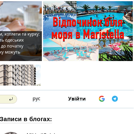
, котлети та курку:
ть одеських
 до початку
ку можуть
рус
Увійти
Записи в блогах: