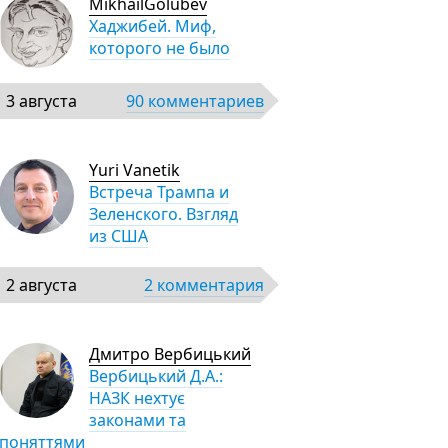
MikhailGolubev
Хаджибей. Миф,
которого не было
3 августа
90 комментариев
Yuri Vanetik
Встреча Трампа и
Зеленского. Взгляд
из США
2 августа
2 комментария
Дмитро Вербицький
Вербицький Д.А.:
НАЗК нехтує
законами та
поняттями