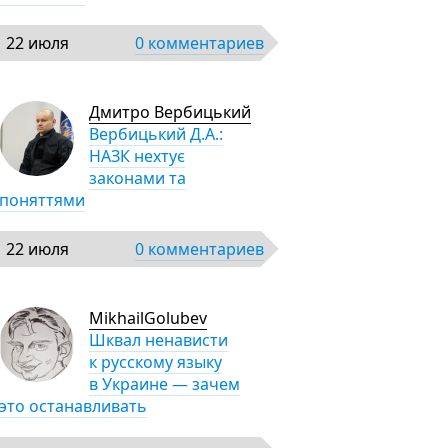
22 июля
0 комментариев
Дмитро Вербицький
Вербицький Д.А.:
НАЗК нехтує
законами та
поняттями
22 июля
0 комментариев
MikhailGolubev
Шквал ненависти
к русскому языку
в Украине — зачем
это останавливать