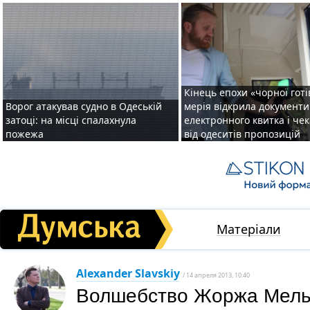
Кінець епохи «чорної готі
Ворог атакував судно в Одеській
мерія відкрила документ
затоці: на місці спалахнула
електронного квитка і чек
пожежа
від одеситів пропозицій
Матеріали
Alexander Slavskiy
/ 14 апреля 2013, 10:40
Волшебство Жоржа Мелье