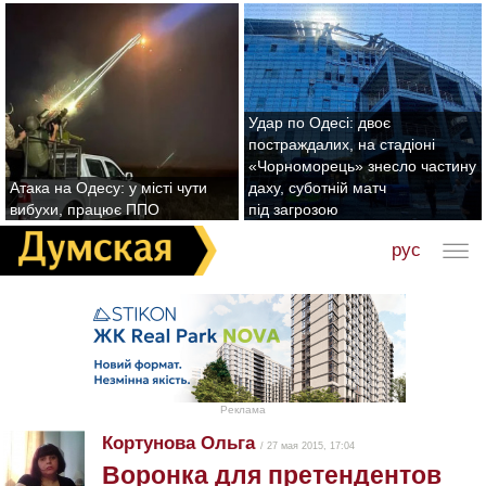
Удар по Одесі: двоє
постраждалих, на стадіоні
«Чорноморець» знесло частину
Атака на Одесу: у місті чути
даху, суботній матч
вибухи, працює ППО
під загрозою
рус
Реклама
Кортунова Ольга
/ 27 мая 2015, 17:04
Воронка для претендентов