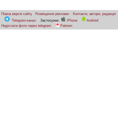
Повна версія сайту
Розміщення реклами
Контакти, автори, редакція
Telegram-канал
Застосунок:
iPhone
Android
Надіслати фото через telegram
Patreon