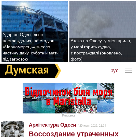
Удар по Одесі: двоє
постраждалих, на стадіоні
Атака на Одесу: у місті приліт,
«Чорноморець» знесло
у морі горить судно,
частину даху, суботній матч
є постраждалі (оновлено,
під загрозою
фото)
рус
Реклама
Архітектура Одеси
/ 25 июня 2022, 21:34
Воссоздание утраченных