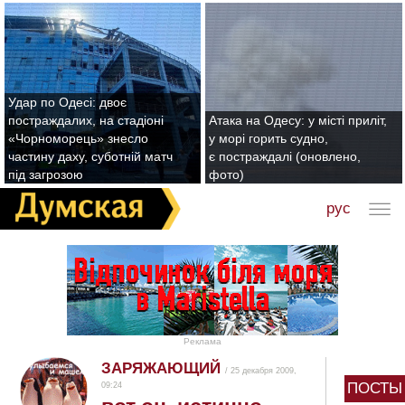
Удар по Одесі: двоє
постраждалих, на стадіоні
Атака на Одесу: у місті приліт,
«Чорноморець» знесло
у морі горить судно,
частину даху, суботній матч
є постраждалі (оновлено,
під загрозою
фото)
рус
Реклама
ЗАРЯЖАЮЩИЙ
/ 25 декабря 2009,
ПОСТЫ
09:24