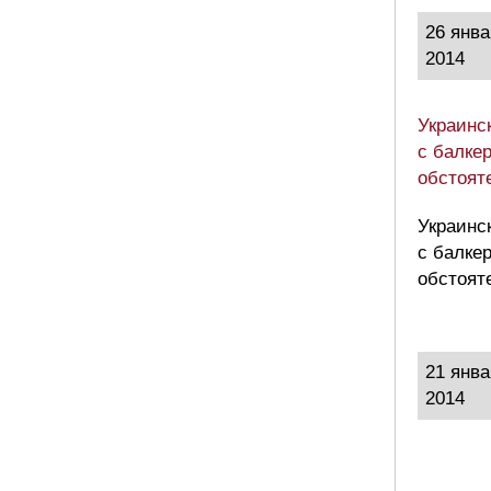
26 янва
2014
Украинс
с балке
обстоят
Украинс
с балке
обстоят
21 янва
2014