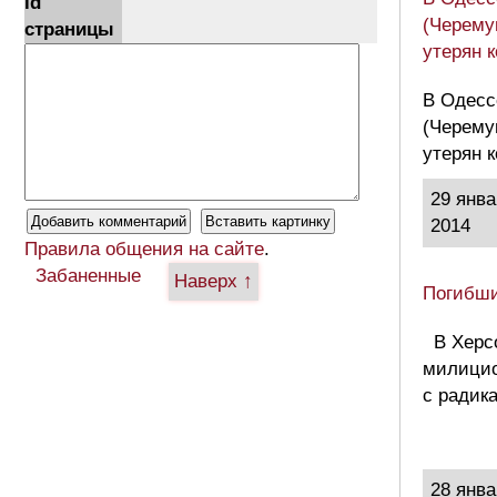
id
(Черемуш
страницы
утерян 
В Одесс
(Черемуш
утерян 
29 янва
2014
Правила общения на сайте
.
Забаненные
Наверх ↑
Погибши
В Херсо
милицио
с радик
28 янва