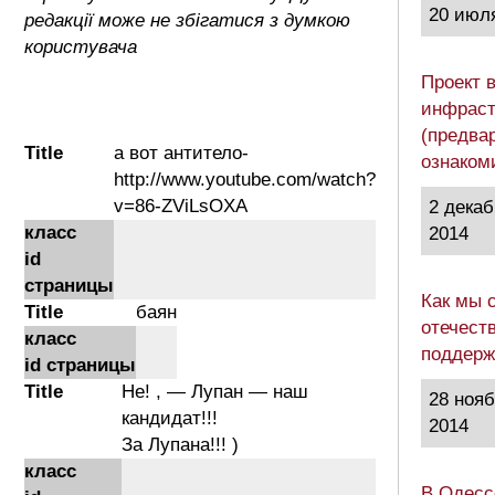
20 июл
редакції може не збігатися з думкою
користувача
Проект 
инфраст
(предва
Title
а вот антитело-
ознаком
http://www.youtube.com/watch?
v=86-ZViLsOXA
2 декаб
класс
2014
id
страницы
Как мы 
Title
баян
отечест
класс
поддер
id страницы
Title
Не! , — Лупан — наш
28 ноя
кандидат!!!
2014
За Лупана!!! )
класс
В Одесс