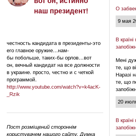
вот он, истинно
О забве
наш президент!
9 мая 2
В країн
честность кандидата в президенты-это
запобіж
его главное оружие…нам-
бы побольше, таких-бы орлов…вот
Мені ду
он, вечный кандидат на все должности
те, що в
в украине. просто, честно и с четкой
Наразі 
программой.
те, що 
http://www.youtube.com/watch?v=k4acK-
запобіж
_Rzik
20 июл
В країн
Пост розміщений стороннім
запобіж
користувачем нашого сайту. Думка