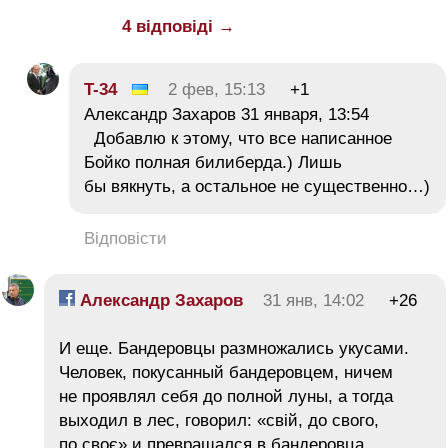
4 відповіді →
T-34
2 фев, 15:13
+1
Александр Захаров 31 января, 13:54
Добавлю к этому, что все написанное
Бойко полная билиберда.) Лишь
бы вякнуть, а остальное не существенно…)
Відповісти
Александр Захаров
31 янв, 14:02
+26
И еще. Бандеровцы размножались укусами.
Человек, покусанный бандеровцем, ничем
не проявлял себя до полной луны, а тогда
выходил в лес, говорил: «свій, до свого,
по своє» и превращался в бандеровца