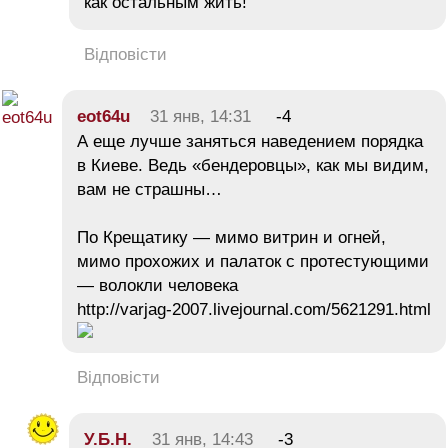
как остальным жить!
Відповісти
eot64u
31 янв, 14:31
-4
А еще лучше заняться наведением порядка
в Киеве. Ведь «бендеровцы», как мы видим,
вам не страшны…
По Крещатику — мимо витрин и огней,
мимо прохожих и палаток с протестующими
— волокли человека
http://varjag-2007.livejournal.com/5621291.html
Відповісти
У.Б.Н.
31 янв, 14:43
-3