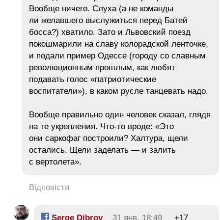
Вообще ничего. Слуха (а не команды
ли желавшего выслужиться перед Батей
босса?) хватило. Зато и Львовский поезд
покошмарили на славу колорадской ленточке,
и подали пример Одессе (городу со славным
революционным прошлым, как любят
подавать голос «патриотические
воспитатели»), в каком русле танцевать надо.
Вообще правильно один человек сказал, глядя
на те укрепления. Что-то вроде: «Это
они саркофаг построили? Халтура, щели
остались. Щели заделать — и залить
с вертолета».
Відповісти
Serge Dibrov
31 янв, 18:49
+17