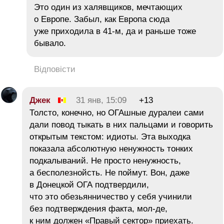
Это один из халявщиков, мечтающих
о Европе. Забыл, как Европа сюда
уже приходила в 41-м, да и раньше тоже
бывало.
Відповісти
Джек
31 янв, 15:09
+13
Толсто, конечно, но ОГАшные дуралеи сами
дали повод тыкать в них пальцами и говорить
открытым текстом: идиоты. Эта выходка
показала абсолютную ненужность тонких
подкалываний. Не просто ненужность,
а бесполезнойсть. Не поймут. Вон, даже
в Донецкой ОГА подтвердили,
что это обезьянничество у себя учинили
без подтверждения факта, мол-де,
к ним должен «Правый сектор» приехать.