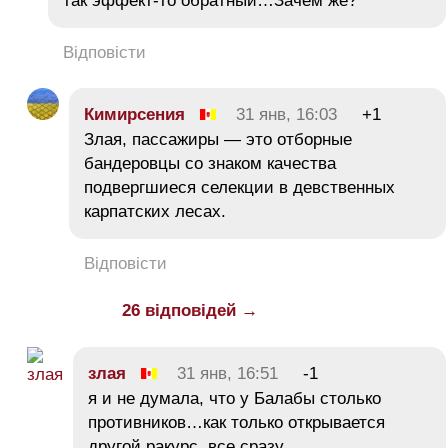
так эффект-то обратный…Зачем же?
Відповісти
Кимирсения
31 янв, 16:03
+1
Злая, пассажиры — это отборные
бандеровцы со знаком качества
подвергшиеся селекции в девственных
карпатских лесах.
Відповісти
26 відповідей →
злая
31 янв, 16:51
-1
я и не думала, что у Балабы столько
противников…как только открывается
другой ракурс, все сразу