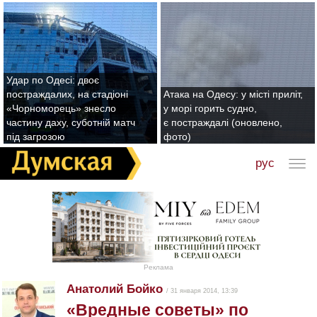
Удар по Одесі: двоє
постраждалих, на стадіоні
Атака на Одесу: у місті приліт,
«Чорноморець» знесло
у морі горить судно,
частину даху, суботній матч
є постраждалі (оновлено,
під загрозою
фото)
рус
Реклама
Анатолий Бойко
/ 31 января 2014, 13:39
«Вредные советы» по